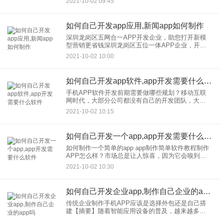
2021-10-02 09:45
如何使用开发商城App？商城APP
如何自己开发app应用,新闻app如何制作
深圳龙岗区五网合一APP开发企业，助您打开新模
型营销更省钱深圳龙岗区五位一体APP企业，开
发，助力您在新模式营销中开启省钱兼容多平台的
2021-10-02 10:00
创新之路，通过APP五位一体实现多维度、多维度
的互联互通，打造比较
如何自己开发app软件,app开发需要什么软件
手机APP软件开发前期需要做哪些规划？移动互联
网时代，大部分公司都没有自己的开发团队，大部
分都选择了在公司，外包找app其实只要在公司，开
2021-10-02 10:15
发，找对APP一个项目在开发并不难，但怎么操作
就难了。那么，企
如何自己开发一个app,app开发需要什么软件
如何制作一个简单的app app制作简单软件教程制作
APP怎么样？市场总是让人惊喜，因为它会嗅到每
个人的需求，给你一个惊喜。今天，为和边肖一样
2021-10-02 10:30
对APP感兴趣的小白打开一个手机梦想窗口。接下
来你能否学
如何自己开发企业app,制作自己企业的app吗
传统企业制作手机APP应该是选择外包还是自己搭
建【摘要】随着智能应用设备的普及，越来越多的
企业传统中小企业在APP庞大的客户群中看到了未