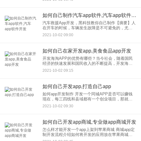
难。传统产业走上了转型之路。无论是被迫转型还
是主动转型，如
如何自己制作汽车app软件,汽车app软件开发
汽车救援App开发，黑科技教你自己制作【摘要】人
在开车的时候，车辆发生故障是不可避免的，尤其
是在郊区或者高速公路上，会给车主带来更多的麻
2021-10-02 09:00
烦，而汽车救援App可以轻松解决这些问题。 在驾
驶过程中，人
如何自己在家开发app,美食食品app开发
开发海淘APP的优势有哪些？当今社会，随着国民
经济的快速发展和国民收入的不断提高，开发海淘
APP也开始崛起。很多人开始喜欢买一些洋货用，
2021-10-02 09:15
但是专柜贵，发现不靠谱就怕买到假货，这让很多
喜欢买洋货的人很烦恼
如何自己开发app,打造自己app
如何app开发制作 开发一个同城APP是否可以赚钱
现在，每三四线和县域都有一个创业项目，那就是
本地生活圈，一个本地生活app软件，用户可以在这
2021-10-02 09:30
里发布关于同城，的信息，查看本地新闻，网上购
买商品，发帖互
如何自己开发app商城,专业做app商城开发
怎么样才能开发一个app上架到苹果商城 商城app定
制开发流程介绍如何将开发的应用放在苹果商城上
如何使用开发商城App？商城APP定制开发流程介绍