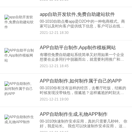
货，全新收费模式的洗包，多少钱洗，每包99元，
一件
app自助开发软件,免费自助建站软件
00-1010自助点餐app是O2O中的一种电商模式。商
家可以及时向客户提供线下信息，客户可以在线下
单结算。自助点餐app的开发不仅给客户带来了便
2021-12-21 18:30
利，也帮助商家节约了成本，提高了工作效率，因
此逐渐被大
APP自助平台制作,App制作模板网站
有哪些免费自助建站系统简单又好用如果一个企业
想要在众多同行中脱颖而出，就需要利用推广和营
销策略，而建立网站是一个快速的方法。随着互联
2021-12-21 18:45
网的发展，许多企业都建立了自己的网站，其中企
业的许多中小型网站都是通
APP自助制作,如何制作属于自己的APP
00-1010你有没有这样的经历，去餐厅吃饭，结账的
时候发现没带钱包，很尴尬？这样尴尬的时刻太多
了。随着时代的进步，即使出门忘记带钱包，如话
2021-12-21 19:00
费充值、扫码支付、网购等。只要是自己想做的事
情，对于餐饮行业
APP自助制作生成,礼物APP制作
00-1010快速制作安卓应用，真的只需要几秒钟。 你
好，我是站长。 我也可以快速制作安卓应用， 这几
年我用了很多平台，制作App。 使用它， 1.这个网