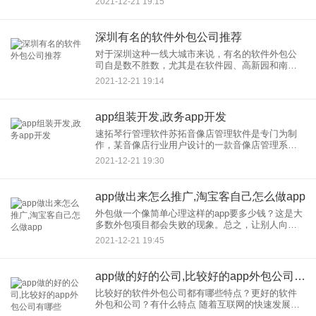
2021-12-21 19:15
站不需要编程和代码，
深圳有名的软件外包公司推荐
对于深圳这种一线大城市来说，有名的软件外包公
司自是数不胜数，尤其是在软件园、高新园和南山
软件基地这些地方更是，那么有没有值得推荐的
2021-12-21 19:14
呢？ 今天给大家推荐一家深圳ap
app组装开发,政务app开发
速拓琴行管理软件苏拓音像店管理软件是专门为制
作，某音像店行业用户设计的一款音像店管理系
统。在开发，工作了16年后，该软件为用户提供了
2021-12-21 19:30
许多强大且常用的功能，如采购管理、发货管理、
销售管理、库存管理、收银
app做出来怎么推广,淘宝客自己怎么做app
外包做一个像简单心理这样的app要多少钱？这是大
多数外包项目都会失败的现象。总之，让别人向价
格，汇报开发人事不知道具体需求是什么，如何给
2021-12-21 19:45
你准确的价格；这只会有两个后果。1.就报个低价，
然后慢慢加价。反
app做的好的公司,比较好的app外包公司有哪些
比较好的软件外包公司都有哪些特点？更好的软件
外包和公司？有什么特点 随着互联网的快速发展，
企业对软件开发的需求日益增加，但没有专门的it部