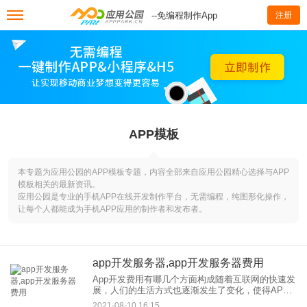
--免编程制作App
注册
APP模板
本专题为应用公园的APP模板专题，内容全部来自应用公园精心选择与APP
模板相关的最新资讯。
应用公园是专业的手机APP在线开发制作平台，无需编程，纯图形化操作，
让每个人都能成为手机APP应用的制作者和发布者。
app开发服务器,app开发服务器费用
App开发费用有哪几个方面构成随着互联网的快速发
展，人们的生活方式也逐渐发生了变化，使得APP
小程序等线上产品更加普及和广泛使用。很多企业
2021-08-10 16:15