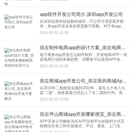
应用可以给用户带来良好的教育体验，从而留住用
户，吸引新用户。教
app软件开发公司简介,深圳app开发公司
在深圳这座科技创新的城市，IT公司可谓是星罗棋
布，有app开发业务的更是数不胜数。对于有app开
发需求的初创人员来说，选择一家合适的app开发公
2021-05-31 11:20
司简直可以说是要挑花了眼。那么今天我们就来给
大家推荐一家
崇左制作电商app的设计方案_崇左电商直播购物系统的好处是什么
电子商务App开发怎么制作制作，开发电商APP一直
是电商行业的发展趋势。消费者可以使用APP在线
购物，商家可以通过互联网向消费者提供服务和商
2021-05-31 11:30
品，一系列网络活动可以成为电子商务。随着移动
互联网的发展，电
崇左商城app开发公司_崇左医药商城App开发方案解决
从2010年二胎政策实施到2010年，新生儿十有八九
是“二胎”，很多家庭已经赶上了生二胎的行列。有些
人应该五十多岁就有孩子。此外，网上购物的趋势
2021-05-31 12:00
正在增加，越来越多的母亲将选择购买母婴产品或
在网上了解母
崇左坪山商城app开发哪家便宜_崇左商城APP软件有哪些开发方案
APP开发公司解析洗车APP定制平台的盈利方式互
联网洗车有三种开发模式：平台、垂直、上门洗车
模式。无论哪种模式都有自己的优势，例如，上门