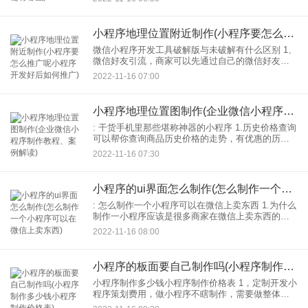
请柬的分类，选择自己适合的或者喜欢的请柬
小程序地理位置附近制作(小程序要怎么推广呢小程序开发好后如何推广)
微信小程序开发工具破解版与未破解有什么区别 1、
微信好友引流，商家可以先通过自己的微信好友转
发，商家可以举办“转发小程序转微信群收礼物”等类
2022-11-16 07:00
似活动，引导用户分享传播。 2.通过图形消息，底
部
小程序地理位置图制作(企业微信小程序制作教程、案例解读)
: 干货手机里那些堪称神器的小程序 1.历史价格查询
可以帮你查询商品历史价格的走势，有优惠的历史
活动。有的商家在做活动前就提高价格，活动当天
2022-11-16 07:30
再降低原价。这次行动之后，商品的价格实际上并
没有下降。
小程序的ui界面怎么制作(怎么制作一个小程序可以在微信上卖东西)
: 怎么制作一个小程序可以在微信上卖东西 1.为什么
制作一小程序应该是很多商家在微信上卖东西的需
求，因为成本比较低，周期比较短。只要我们所有
2022-11-16 08:00
的产品都可以通过微信小程序制作一个可以卖的小
程序所以，
小程序的板面要自己制作吗(小程序制作多少钱小程序制作价格表)
小程序制作多少钱小程序制作价格表 1，定制开发小
程序策划费用，做小程序不瞎制作，需要做整体小
程序。小程序制作有了方向，所以详细策划了小程