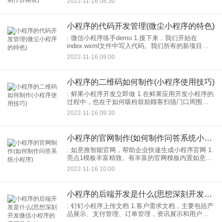
2022-11-16 08:30
序，有营销力，只要用户可以进入小程序，就能吸
引用户。如果没
小程序的代码开发管理(微尘小程序的特色)
: 微信小程序练手demo 1.接下来，我们开始在
index.wxml文件中写入代码。我们所有的新项目都
有一个简单的例子，就是获得一个头像。注意，
2022-11-16 09:00
wxml文件中的所有变量都需要用{{}}来定义，
小程序的二维码如何制作(小程序使用技巧)
: 鲜果小程序开发立即做 1.在鲜果应用开发小程序的
过程中，也在于如何吸粉鼓励顾客扫描门口周围的
二维码。对于上次关注二维码的部分客户，二维码
2022-11-16 09:30
可以放在水果包上，客户回家后可以购买：010 2小
小程序的官网制作(如何制作问答系统小程序)
: 如意推智能官网，帮助企业快速生成小程序官网 1.
亮点1模板丰富精致。有丰富的官网模板内置如意推
后台，涵盖多个行业类别。企业不知道怎么组装，
2022-11-16 10:00
或者想快点完成小程序： 2.亮点2页面可自由组
小程序的后端开发是什么(思想深刻开发微信小程序的费用是多少)
: 钉钉小程序上传文档 1.客户需求文档，主要包括产
品展示、支付管理、订单管理，资讯展示和用户中
心。 2.后端需求文档主要包括：用户管理、产品管