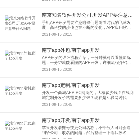
选”我们不能怪用户问这样的问题，因为开发和公
南京知名软件开发公司,开发APP要注意些什么问题
手机APP开发需要注意哪些问题随着时代的飞速发
展，高科技的步伐也在不断的变化，APP应用软件
开发公司就像一棵野草在生长。要在开发，有一个
2021-09-15 20:15
完整的APP应用，就要做好流程的每一步，清晰的
展现开发APP每一
南宁app外包,南宁app开发
APP开发的详细流程介绍，一分钟就可以看懂原标
题：一分钟就能看懂的APP开发，详细流程介绍！
APP开发是一个大项目，需要产品经理、UI设计
2021-09-15 20:30
师、前端、后端开发，测试等人员协同工作，周期
长，成本高。
南宁app定制,南宁app开发
开发一个商城APP PC网页的，大概多少钱？在线商
城定制开发价格需要多少钱？现在是互联网时代，
开通在线商城很常见至于开通在线商城和多少钱，
2021-09-15 20:45
的问题一般都是企业谁想建在线商城想知道什么。
此外，网络商城，
南宁app开发,南宁app开发
苹果开发者账号变更公司名称，小部分人可能会遇
到给公司，改名的问题，然后整理一下给我改名的
过程。 1.首先联系苹果技术支持。点击此链接s