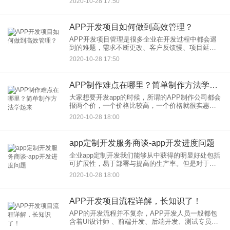
2020-10-28 17:50
来了，App开发一般周期是多少？要经历哪些阶段？
会遇到哪些问题？
APP开发项目如何做到高效管理？
APP开发项目管理是很多企业在开发过程中都会遇
到的难题，需求不断更改、客户反馈慢、项目延
期、bug多等等这些都是经常遇到的问题。要想解决
2020-10-28 17:50
这个历史遗留问题也不是完全没有可能。很多时候
不是管理方法不好用，
APP制作难点在哪里？简单制作方法学起来
大家想要开发app的时候，所谓的APP制作公司都会
报两个价，一个价格比较高，一个价格就很实惠。
这时他们会告诉你价格高的开发模式是原生app开
2020-10-28 18:00
发，价格低的是混合模式的app开发。那么什么是原
生开发和混合
app定制开发服务商谈-app开发进度问题
企业app定制开发我们能够从中获得的明显好处包括
可扩展性，易于部署与提高的生产率。但是对于较
后的决定，让我们更深入地考虑所有利弊。下面是
2020-10-28 18:00
app定制开发定制我们容忽视的两个优势。安全:数据
安全性是企业投
APP开发项目流程详解，长知识了！
APP的开发流程并不复杂，APP开发人员一般都包
含着UI设计师 、前端开发、后端开发、测试专员、
产品经理等等。 而根据开发人员的分工不同，可以