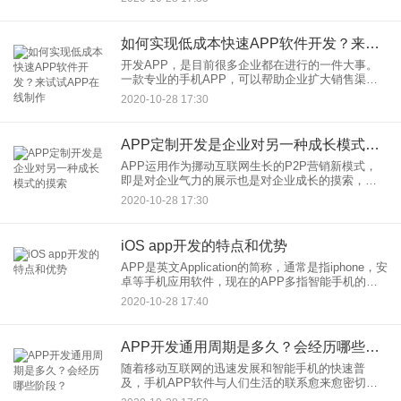
app开发公司的从业人员，小编在这里可以负责任地
说：不
如何实现低成本快速APP软件开发？来试试APP在线制作
开发APP，是目前很多企业都在进行的一件大事。
一款专业的手机APP，可以帮助企业扩大销售渠
道，吸引更多的消费者，所以如何快速低成本的进
2020-10-28 17:30
行APP软件开发，是企业们都很关注的话题。 在以
前，找外包公司是
APP定制开发是企业对另一种成长模式的摸索
APP运用作为挪动互联网生长的P2P营销新模式，
即是对企业气力的展示也是对企业成长的摸索，若
是企业主信赖本身的企业拥有不同凡响的卖点及上
2020-10-28 17:30
风。那就必要把它经由过程APP果敢的奉告每一位
目的受众。作为&l
iOS app开发的特点和优势
APP是英文Application的简称，通常是指iphone，安
卓等手机应用软件，现在的APP多指智能手机的第
三方应用程序。 IOS APP是一种手机应用软件，是
2020-10-28 17:40
使用在苹果手机上或者是IOS系统的
APP开发通用周期是多久？会经历哪些阶段？
随着移动互联网的迅速发展和智能手机的快速普
及，手机APP软件与人们生活的联系愈来愈密切。
因此各企业主开始决定推出自己的app了，那么问题