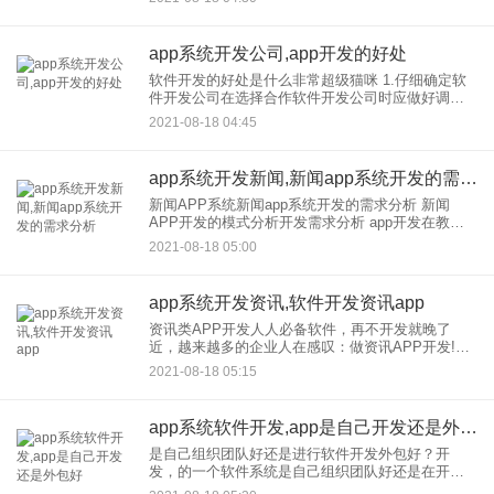
发可以属于公司运营模式。开发也可以融入公司或
品牌风
app系统开发公司,app开发的好处
软件开发的好处是什么非常超级猫咪 1.仔细确定软
件开发公司在选择合作软件开发公司时应做好调查
工作可以从软件规模开发公司，技术团队、行业口
2021-08-18 04:45
碑、成品案例等方面进行调查。2.做好需求规划，明
确设计风格、
app系统开发新闻,新闻app系统开发的需求分析
新闻APP系统新闻app系统开发的需求分析 新闻
APP开发的模式分析开发需求分析 app开发在教
育？的基本流程是什么 教育？app开发的基本流程是
2021-08-18 05:00
什么1。需求分析，了解用户对教育app开
app系统开发资讯,软件开发资讯app
资讯类APP开发人人必备软件，再不开发就晚了
近，越来越多的企业人在感叹：做资讯APP开发!都
来不及了这是为什么？根据某机构的调查，APP的
2021-08-18 05:15
必备类型是资讯APP。但是应用的种类太多了，资
讯APP有什么魔
app系统软件开发,app是自己开发还是外包好
是自己组织团队好还是进行软件开发外包好？开
发，的一个软件系统是自己组织团队好还是在开发
外包？开展软件好这是很多互联网企业管理者的疑