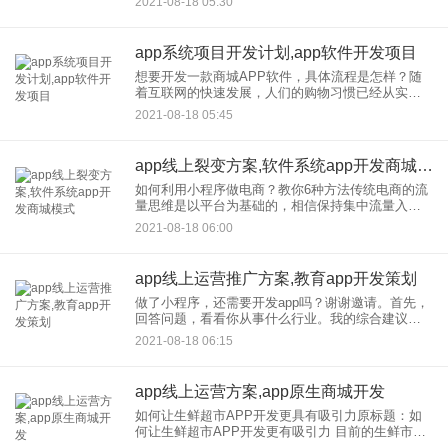
2021-08-18 05:30
问？ 这个问题的答案需要分两部分，不能一刀切！
大普鑫科
app系统项目开发计划,app软件开发项目
想要开发一款商城APP软件，具体流程是怎样？随
着互联网的快速发展，人们的购物习惯已经从实体
店变成了网购，很多企业人都在开发，定制的企业
2021-08-18 05:45
购买了他们的电商软件app那么，电商软件开发？的
开发流程呢 一
app线上裂变方案,软件系统app开发商城模式
如何利用小程序做电商？教你6种方法传统电商的流
量思维是以平台为基础的，相信保持集中流量入
口，辅以折扣和促销，可以立于不败之地。 但互联
2021-08-18 06:00
网下半年，流量红利逐渐消失，获客成本越来越
高，新企业进入市场的
app线上运营推广方案,教育app开发策划
做了小程序，还需要开发app吗？谢谢邀请。首先，
回答问题，看看你从事什么行业。我的综合建议需
要做。不能忽略其他渠道的用户。小程序是移动互
2021-08-18 06:15
联网的后半壁江山，可以用来打造小程序，百度和
支付宝，整合线上流量
app线上运营方案,app原生商城开发
如何让生鲜超市APP开发更具有吸引力原标题：如
何让生鲜超市APP开发更有吸引力 目前的生鲜市场
也有很多商机。一方面是因为人们日常对餐饮的需