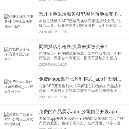
心策略：公域流量精准运营、私域用户深度转化、
AI技术赋能场景
想开本地生活服务APP,整体落地要花多少钱?
本地生活服务APP已成为实体商家连接线上用户的
核心工具。从餐饮外卖到家政服务，从社区团购到
同城配送，一个功能完善的APP不仅能提升运营效
2026-06-16 11:35
率，更能借助数据分析实现精准营销。然而，开发
一款本地生活服务AP
同城探店小程序,流量来源怎么来?
同城探店小程序的流量来源，结合抖音生态、小程
序裂变、商家合作等场景，提供可落地的引流方
案。本文将从内容创作到用户裂变，从平台算法到
2026-04-26 14:10
线下联动等方面，助你快速打造高流量同城探店平
台。
免费的app靠什么盈利模式_app开发制作公司
礼物APP开发盈利模式详解现在礼物类的产品越来
越多，常常有人质疑这类型的产品盈利模式会不会
帮助平台盈利。还有用CPS模式来吸引用户，为用
2021-03-15 17:30
户推荐商家商品，用户看到想要购买，就会跳转网
页。 礼物APP开发
免费的产品展示app_公司自己开发app的好处
养车类app开发怎么做一个好的原型向我们展示了终
产品的蓝图。包括了需求方、技术开发、ui等与项目
相关的人员。有些特点是必须要把握的。产品是由