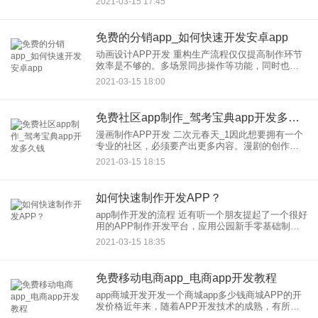
2021-03-15 17:45
很多功能组成的，要怎样把这些功能划分到不同的
模块里面，这就是
免费的分销app_如何快速开发安卓app
动画设计APP开发 重构生产流程仅仅提高制作环节
效率是不够的。多场景同步操作等功能，同时也能
重构生产流程。设计方便：在APP中设计人物、场
2021-03-15 18:00
景、道具等素材，等待素材设计完成之后就能一键
进行人物场景和道具
免费社区app制作_驾考宝典app开发多久钱
漫画制作APP开发 二次元春天_1因此想要拥有一个
专业的社区，必须要产出更多内容。漫剧的创作，
进一步优化玩法。为用户提供一键的制作工具，用
2021-03-15 18:15
低门槛的编辑以及丰富的素材模板，漫剧的创作。2.
玩法多样：在
如何快速制作开发APP？
app制作开发的流程 近有听一个朋友提起了一个很好
用的APP制作开发平台，应用公园新手零基础制作
APP平台。但是很多人其实不明白，应用公园到底
2021-03-15 18:35
是如何帮助新手去制作开发APP的？应用公园制作
免费移动电商app_电商app开发教程
app商城开发开发一个商城app多少钱商城APP的开
发价格近年来，随着APP开发技术的成熟，有所降
低。虽然在之前，回答比较多的是按照功能需求来