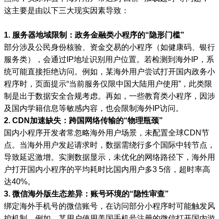
这主要是由以下三大现实因素导致：
1. 服务器地域限制：政务金融类小程序的“隐形门槛”
部分涉及公民身份核验、资金交易的小程序（如健康码、银行
服务类），会通过IP地址识别用户位置。若检测到海外IP，系
统可能直接拒绝访问。例如，某海外用户尝试打开国内政务小
程序时，页面提示“当前服务仅限中国大陆用户使用”，此类限
制是出于数据安全合规考虑。再如，一些教育类小程序，因涉
及国内学籍信息等敏感内容，也会限制海外IP访问。
2. CDN加速缺失：跨国网络传输的“物理瓶颈”
国内小程序开发者常忽略海外用户场景，未配置全球CDN节
点。当海外用户发起请求时，数据需绕行多个国际中转节点，
导致延迟激增。实测数据显示，未优化的网络路径下，海外用
户打开国内小程序的平均耗时比国内用户多3 5倍，超时率高
达40%。
3. 微信海外版生态差异：账号环境的“隐性审查”
绑定海外手机号的微信账号，在访问部分小程序时可能触发风
控机制。例如，某用户使用美国手机号注册的微信打开国内游