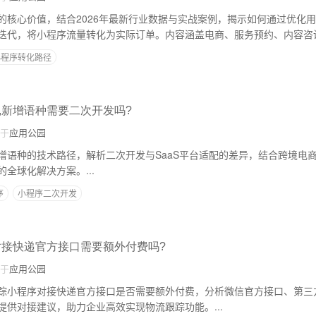
的核心价值，结合2026年最新行业数据与实战案例，揭示如何通过优化
迭代，将小程序流量转化为实际订单。内容涵盖电商、服务预约、内容咨
地的工具选择与避坑指南，助力商家突破流量瓶颈。...
小程序转化路径
,新增语种需要二次开发吗?
于
应用公园
增语种的技术路径，解析二次开发与SaaS平台适配的差异，结合跨境电
全球化解决方案。...
序
小程序二次开发
对接快递官方接口需要额外付费吗?
于
应用公园
踪小程序对接快递官方接口是否需要额外付费，分析微信官方接口、第三
提供对接建议，助力企业高效实现物流跟踪功能。...