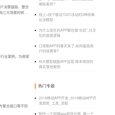
哪些差异?
用户决策链路、整合
询三大场景的转化
线上+线下联动:O2O活动的3种经典
玩法模型
为什么现在的APP都在做“社区”,社交
化的底层逻辑
订阅制APP的春天来了,如何提高用
户的续费率?
商行业案例，为商家
AI大模型赋能APP运营:降本增效的
真实落地案例
热门专题
2018移动APP开发_2018移动APP开
发趋势_工具_流程
方聚合接口等不同
制作一个同城app软件价格_做一个