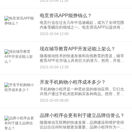
2023-10-04 11:30
是一个关键问题。让我们来探讨一下这个问题。
电竞资讯APP能挣钱么？
电竞行业在过去几年中迅速崛起，成为了全球范围
内备受瞩目的领域之一。电竞资讯APP以提供有关
电子竞技比赛、游戏、选手、团队等相关新闻和信
2023-10-04 12:00
息为主要内容，能否挣钱是一个备受关注的问题。
让我们来分析一下这个问
现在辅导教育APP开发还能上架么？
随着移动技术的快速发展和在线教育的普及，辅导
教育APP在市场上具有巨大的潜力。然而，开发和
上架辅导教育APP需要考虑多个方面的因素。下面
2023-10-04 12:30
我们将探讨现在开发辅导教育APP并将其上架的情
况。
开发手机购物小程序成本多少？
手机购物小程序是一种受欢迎的移动应用，它们允
许用户通过手机浏览和购买各种商品。然而，开发
这样的小程序涉及一些成本，以下是一些可能影响
2023-10-05 08:00
成本的因素： 1. 功能和复杂性：
品牌小程序会更有利于建立品牌信誉么？
随着移动互联网的快速发展，品牌建设和维护变得
比以往任何时候都更加重要。品牌小程序作为一种
新兴的品牌推广工具，能否有助于建立品牌信誉？