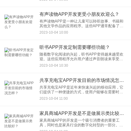
推也逐渐融合了数字元素，从而诞生了地推APP。
那
有声读物APP开发更受小朋友欢迎么？
有声读物APP是一种让儿童可以聆听故事、书籍和
其他文学作品的应用程序。这些APP通常配备了声
音效果、音乐、角色扮演和动画等元素，以吸引小
2023-10-04 10:00
朋友的注意力。那么，有声读物APP开发是否更受
小朋友欢迎呢？让我
听书APP开发定制需要哪些功能？
随着数字化阅读的兴起，听书APP变得越来越受欢
迎。这些应用程序允许用户通过声音朗读来享受书
籍、文章和其他文本内容。如果您计划开发一款听
2023-10-04 10:30
书APP，并希望定制功能以满足用户需求，以下是
一些关键功能建议：
共享充电宝APP开发目前的市场情况怎样？
共享充电宝APP是近年来快速兴起的移动应用，它
们提供了一种便捷的方式，使用户能够在需要时随
时获取移动设备的充电服务。这个领域的市场情况
2023-10-04 11:00
在不断演变，让我们来看一下目前的情况。
家具商城APP开发是不是做展示类比较好？
家具商城APP的开发是一个吸引消费者的重要工
具，同时也是家具行业的数字化转型的一部分。在
开发家具商城APP时，是否应该以展示为主要方向