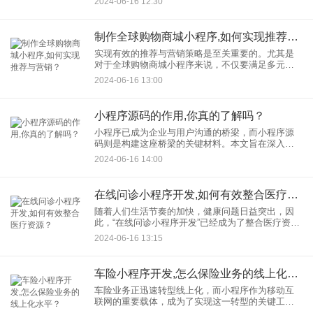
2024-06-16 12:30
寓教于乐的目的。我们将深入分析儿歌教育小程序
的设计原则和实施策略
制作全球购物商城小程序,如何实现推荐与营销？
实现有效的推荐与营销策略是至关重要的。尤其是
对于全球购物商城小程序来说，不仅要满足多元化
市场的需求，还要保证全球用户的购物体验无缝且
2024-06-16 13:00
个性化。介绍如何在全球购物小程序开发过程中，
融合高效的推荐系统和营销
小程序源码的作用,你真的了解吗？
小程序已成为企业与用户沟通的桥梁，而小程序源
码则是构建这座桥梁的关键材料。本文旨在深入探
讨小程序源码的作用，并帮助读者全面了解小程序
2024-06-16 14:00
源码的重要性。为何企业在追求线上业务增长时，
需要密切关注小程序源码的
在线问诊小程序开发,如何有效整合医疗资源？
随着人们生活节奏的加快，健康问题日益突出，因
此，“在线问诊小程序开发”已经成为了整合医疗资
源、提供便捷医疗服务的重要手段。这种形式的服
2024-06-16 13:15
务不仅方便用户随时随地获取专业的医疗咨询，也
为医院和医生提供了一个
车险小程序开发,怎么保险业务的线上化水平？
车险业务正迅速转型线上化，而小程序作为移动互
联网的重要载体，成为了实现这一转型的关键工
具。车险小程序开发不仅能够帮助保险公司拓宽服