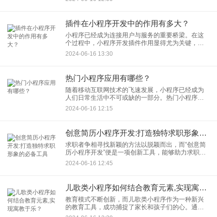
提供了新的解冒方案。如何开发一个符合运输车辆
行业需求的小程序，分析小
插件在小程序开发中的作用有多大？
小程序已经成为连接用户与服务的重要桥梁。在这
个过程中，小程序开发插件作用显得尤为关键，它
们如同构建小程序的砖石，不仅提升了开发效率，
2024-06-16 13:30
还丰富了小程序的功能，使得个性化的服务得以实
现。深入探讨小程序插件功
热门小程序应用有哪些？
随着移动互联网技术的飞速发展，小程序已经成为
人们日常生活中不可或缺的一部分。热门小程序应
用以其便捷性、高效性受到广泛欢迎，不断满足着
2024-06-16 12:15
用户多样化的需求。探讨当前市场上流行小程序的
分类和它们的核心功能，同
创意简历小程序开发:打造独特求职形象的必备工具
求职者争相寻找新颖的方法以脱颖而出，而“创意简
历小程序开发”便是一项创新工具，能够助力求职者
打造独一无二的个人品牌，增强其求职形象。如何
2024-06-16 12:45
通过定制开发求职小程序，提升个人简历的吸引
力，以及如何利用专业的
儿歌类小程序如何结合教育元素,实现寓教于乐？
教育模式不断创新，而儿歌类小程序作为一种新兴
的教育工具，成功捕捉了家长和孩子们的心。通过
app开发，将教育元素融入儿歌类小程序中，以实现