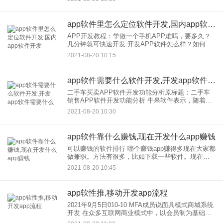
是我们日常生活中的消费品，也是一日三餐的主要
组成部分。随着时代的快
app软件里怎么定位软件开发,国内app软件开发
APP开发教程：学做一个手机APP难吗，要多久？
几分钟就可快速开发:开发APP软件怎么样？如何自
学开发APP？说难很难，说简单也很简单。 应用编
2021-08-20 10:15
程开发模式： 很难说APP涉及很多领域，包
app软件需要什么软件开发,开发app软件需要什么
二手车买卖APP软件开发功能分析原标题：二手车
销售APP软件开发功能分析 牛皋软件表示，随着交
通道路建设的完善和造车技术的简单，我们买一辆
2021-08-20 10:30
自己的车是非常容易的。即使买不起新车，也可以
从二手车交易A
app软件靠什么赚钱,现在开发什么app赚钱
可以赚钱的软件排行 哪个赚钱app赚得多现在大家都
做兼职。方法有很多，比如下载一些软件。现在有
很多软件可以赚钱。有些软件佣金不大。你知道哪
2021-08-20 10:45
个赚钱app赚的多吗？今天，我们给大家带来了一份
可以赚钱的软件
app软性推,移动开发app流程
2021年9月5日010-10 MFA成员说面具模式商城系统
开发 在众多互联网商业模式中，以会员制为基础的
分销营销模式尤其受欢迎。通过会员制平台，创造