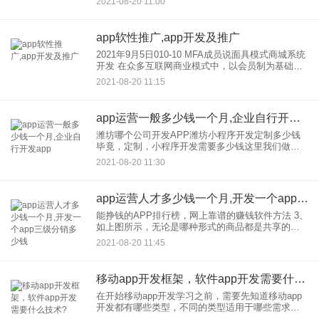
2021-08-20 11:00
联系、沟通、参与、感动客户、软宣传等
app软性推广,app开发及推广
2021年9月5日010-10 MFA成员说面具模式商城系统
开发 在众多互联网商业模式中，以会员制为基础的
分销营销模式尤其受欢迎。通过会员制平台，创造
2021-08-20 11:15
联系、沟通、参与、感动客户、软宣传等
app运营一般多少钱一个月,企业自行开发app
潍坊哪个公司开发APP潍坊小程序开发定制多少钱
毕竟，定制，小程序开发需要多少钱这里我们做一
个小程序开发：的成本分析 1.产品原型定位制作小
2021-08-20 11:30
程序必须首先定位小程序，也就是我们想要的小程
序
app运营人才多少钱一个月,开发一个app三级分销多少钱
能挣钱的APP排行榜，网上靠谱的赚钱软件方法 3、
如上图所示，无论是哪种形式的商品都是共享的，
效果几乎一样。主要看大家多推广，多发朋友。 粉
2021-08-20 11:45
命app一月可赚多少钱 其实，从Pink L
移动app开发框架，软件app开发需要什么技术?
在开始移动app开发学习之前，需要先知道移动app
开发都有哪些类型，不同的类型适用于哪些需求，
然后根据自己的需求选择不同的APP开发框架技术