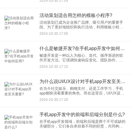
2024-10-30 17:05
的市场竞争中脱颖而出。本文将详细探讨企业展示
型模板小程序的特点。
活动策划适合用怎样的模板小程序?
活动策划已成为企业推广品牌、吸引用户的重要手
段。为了更好地组织和执行活动，利用模板小程序
进行活动策划已成为一种趋势。那么，活动策划适
2024-10-30 17:05
合使用怎样的模板小程序呢？本文将深入探讨这一
问题。
什么是敏捷开发?在手机app开发中如何应用?
敏捷开发是一种以人为核心、迭代、循序渐进的软
件开发方法。它强调快速响应变化、团队协作、用
户参与和持续交付。与传统的瀑布式开发模式不
2024-10-30 17:15
同，敏捷开发将项目拆分为多个小的迭代周期，每
个周期称为“冲刺”（Spr
为什么说UI/UX设计对手机app开发至关重要?
在当今社交娱乐、购物支付，还是工作学习，手机
app都扮演着重要的角色。而在这背后，UI/UX设计
作为手机app开发的关键环节，其重要性不容忽视。
2024-10-30 17:20
本文将从用户体验、品牌形象、市场竞争力以及用
户留存率等方
手机app开发中的前端和后端分别是什么?
在手机app开发领域，前端和后端是两个不可或缺的
关键部分，它们各自承担着不同的职责，共同构成
了完整的应用程序生态系统。本文将深入探讨手机