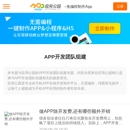
--免编程制作App
注册
APP开发团队组建
本专题为应用公园的APP开发团队组建专题，内容全部来自应用公园精心选
择与APP开发团队组建相关的最新资讯。
应用公园是专业的手机APP在线开发制作平台，无需编程，纯图形化操作，
让每个人都能成为手机APP应用的制作者和发布者。
做APP除开发费,还有哪些额外开销
很多创业者往往只将目光聚焦在开发费用上，却忽
略了项目上线后的持续投入。实际上，APP开发费
仅是冰山一角，从域名注册到市场推广，从服务器
2026-06-29 18:50