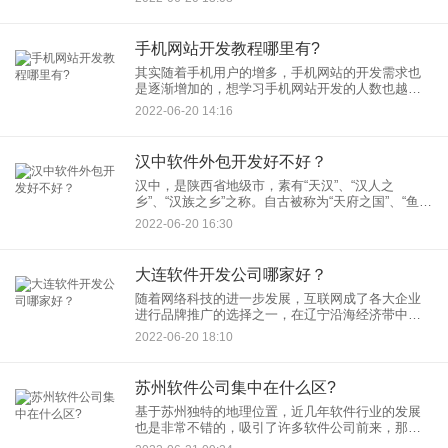
对软件开发涉及到的语言工具进行介绍。
手机网站开发教程哪里有?
其实随着手机用户的增多，手机网站的开发需求也
是逐渐增加的，想学习手机网站开发的人数也越来
越多，那么手机网站开发教程哪里有呢？ 有很多人
2022-06-20 14:16
为了工作需要，会选择去
汉中软件外包开发好不好？
汉中，是陕西省地级市，素有“天汉”、“汉人之
乡”、“汉族之乡”之称。自古被称为“天府之国”、“鱼米
之乡”。在汉中，绝大部分企业都是中小型企业，基
2022-06-20 16:30
本不具备软件开发能力，对于软件开发也了解甚
少，所以找软件
大连软件开发公司哪家好？
随着网络科技的进一步发展，互联网成了各大企业
进行品牌推广的选择之一，在辽宁沿海经济带中心
城市，具有“浪漫城市”之称的大连也是如此，互联网
2022-06-20 18:10
发展还是挺迅速的，尤其是在软件开发行业。那你
知道在大连软件开发公
苏州软件公司集中在什么区?
基于苏州独特的地理位置，近几年软件行业的发展
也是非常不错的，吸引了许多软件公司前来，那么
苏州软件公司集中在什么区呢？ 较为大众熟知的，