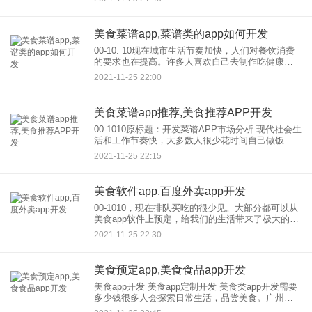
序都可以在制作使用 希望能帮到你！a
美食菜谱app,菜谱类的app如何开发
00-10: 10现在城市生活节奏加快，人们对餐饮消费
的要求也在提高。许多人喜欢自己去制作吃健康食
品。制作的美食不仅需要好的原料，还需要好的技
2021-11-25 22:00
术。开发菜谱APP升级传统菜谱，学习制作吃法。
1.食
美食菜谱app推荐,美食推荐APP开发
00-1010原标题：开发菜谱APP市场分析 现代社会生
活和工作节奏快，大多数人很少花时间自己做饭。
然而，点外卖或在餐馆就餐完全不了解卫生条件，
2021-11-25 22:15
所以大多数人仍然愿意自己做饭，但他们不会做饭
阻碍了他
美食软件app,百度外卖app开发
00-1010，现在排队买吃的很少见。大部分都可以从
美食app软件上预定，给我们的生活带来了极大的便
利。同时，餐饮的功能不仅为用户提供便利，还可
2021-11-25 22:30
以与共享、优惠等功能相结合。用户可以通过评估
餐厅、评估菜
美食预定app,美食食品app开发
美食app开发 美食app定制开发 美食类app开发需要
多少钱很多人会探索日常生活，品尝美食。广州也
是美食之都。许多人会来这里品尝美味的食物。广