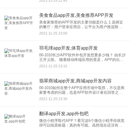
2021-11-25 22:45
州有许多美味的食物。即使给你足够的时间和精力
去探索，你的
美食食品app开发,美食推荐APP开发
美食家推荐的APP开发的主要功能是什么 1.选择近
的餐厅：用户登录应用后，让平台为用户推送附近
餐厅的信息，让用户在线查看餐厅信息的详情，并
2021-11-25 23:00
对餐厅类型、餐厅口味、价格，进行分类，让用户
在线找到自己喜欢的
羽毛球app开发,体育app开发
00-1010长沙APP软件外包开发想要多少钱？ 由长沙
王开义面。 随着移动终端应用的普及，APP的出现
迅速占据了零碎的生活，人们可以在任何地方提供
2021-11-25 23:15
服务，商业、游戏等。而开发，的APP软
翡翠商城app开发,商城app开发内容
00-1010如何在整个APP应用市场中取胜，不仅是商
家要考虑的问题，也是APP软件设计者在回答之前
要认真考虑的问题。商家和开发应该注意哪些问
2021-11-25 23:30
题？他们更关心的是企业商家提供的app商城能否给
用户想要的
翻译app开发,app外包吧
微信小程序取代APP？看完这6个微信小程序你就觉
得可以啦原标题：真的有可能。虽然现在还没有完
全普及，但只要看完这6条，你就会觉得这不是一件