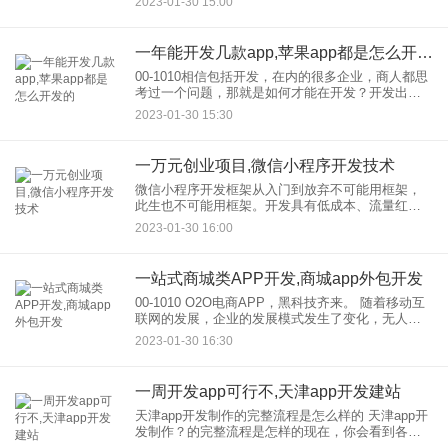
2023-01-30 15:00
己的产品，有些购物应用是针对垂直行业的，比如
化妆品
一年能开发几款app,苹果app都是怎么开发的
00-1010相信包括开发，在内的很多企业，商人都思
考过一个问题，那就是如何才能在开发？开发出一
款成功的APPle App软件今天，易赛科技的APPle
2023-01-30 15:30
App软件开发，的技术总监，结合自己在开发
一万元创业项目,微信小程序开发技术
微信小程序开发框架从入门到放弃不可能用框架，
此生也不可能用框架。开发具有低成本、流量红
利、低推广成本等特点。公司的许多创业项目会更
2023-01-30 16:00
喜欢小程序来试水。小程序开发太热了，迫使前端
工程师和学习新技术.学习让
一站式商城类APP开发,商城app外包开发
00-1010 O2O电商APP，黑科技齐来。 随着移动互
联网的发展，企业的发展模式发生了变化，无人超
市已经出现。如果以前的营销模式不改变，马上就
2023-01-30 16:30
会被社会淘汰。O2O伴随着时代的步伐而来。接下
来，
一周开发app可行不,天津app开发建站
天津app开发制作的完整流程是怎么样的 天津app开
发制作？的完整流程是怎样的现在，你会看到各种
好用的app，非常方便用户的生活。这些应用在开发