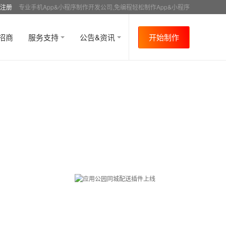
注册
专业手机App&小程序制作开发公司,免编程轻松制作App&小程序
招商
服务支持
公告&资讯
开始制作