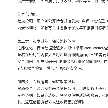
资产全景图：实时展示持仓收益、风险等级、行业分
差异化功能
社交投顾：用户可公开持仓并接受大V点评（需设置1
场景化理财：如教育金计划根据子女年龄推荐目标收
第三步：技术赋能，保障流畅体验
性能优化：行情数据延迟需<1秒（采用WebSocke
味着在短时间内有大量用户进行申购操作，APP需
安全加固：用户密码采用PBKDF2+SHA256加
+人脸双重验证，增加了转账的安全性。
第四步：合规运营，规避政策风险
资质齐全：必须持有基金销售牌照，用户协议明确标注
费率透明：如易方达财富将尾随佣金返还投资者，杜绝
将其返还给投资者可以让收费更加透明。