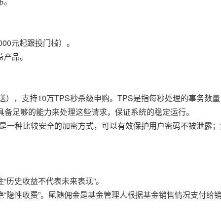
布。
000元起跟投门槛）。
益产品。
t推送），支持10万TPS秒杀级申购。TPS是指每秒处理的事务数
要具备足够的能力来处理这些请求，保证系统的稳定运行。
密，这是一种比较安全的加密方式，可以有效保护用户密码不被泄露
“历史收益不代表未来表现”。
“隐性收费”。尾随佣金是基金管理人根据基金销售情况支付给