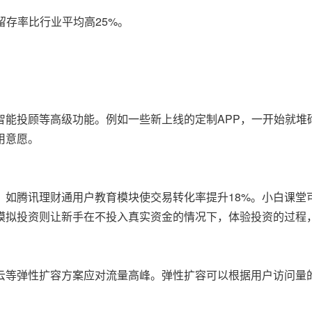
留存率比行业平均高25%。
智能投顾等高级功能。例如一些新上线的定制APP，一开始就堆
用意愿。
，如腾讯理财通用户教育模块使交易转化率提升18%。小白课堂
模拟投资则让新手在不投入真实资金的情况下，体验投资的过程
云等弹性扩容方案应对流量高峰。弹性扩容可以根据用户访问量