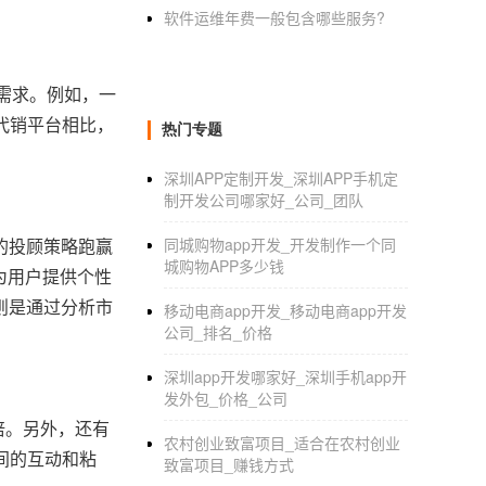
软件运维年费一般包含哪些服务?
需求。例如，一
代销平台相比，
热门专题
深圳APP定制开发_深圳APP手机定
制开发公司哪家好_公司_团队
的投顾策略跑赢
同城购物app开发_开发制作一个同
城购物APP多少钱
为用户提供个性
则是通过分析市
移动电商app开发_移动电商app开发
公司_排名_价格
深圳app开发哪家好_深圳手机app开
发外包_价格_公司
倍。另外，还有
农村创业致富项目_适合在农村创业
间的互动和粘
致富项目_赚钱方式