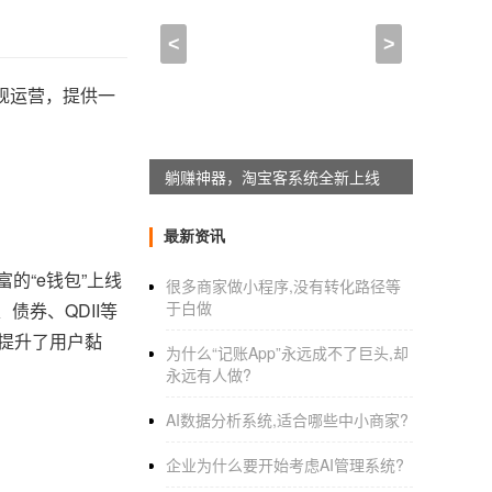
<
>
规运营，提供一
应用公园同城配送插件上线
最新资讯
的“e钱包”上线
很多商家做小程序,没有转化路径等
于白做
债券、QDII等
务提升了用户黏
为什么“记账App”永远成不了巨头,却
永远有人做?
AI数据分析系统,适合哪些中小商家?
企业为什么要开始考虑AI管理系统?