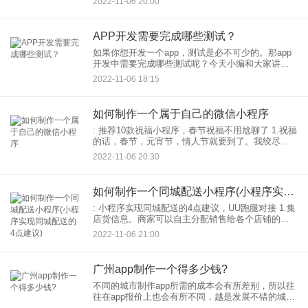
2022-11-06 20:00
个本地化的商业平台。通过打造本地化的商业平
台，让更多的
APP开发需要完成哪些测试？
如果你想开发一个app，测试是必不可少的。那app
开发中需要完成哪些测试呢？今天小编和大家讲解
下。 按以往传统开发流程，app开发需要经过需求分
2022-11-06 18:15
析
如何制作一个属于自己的微信小程序
: 推荐10款祝福小程序，春节祝福不用尬聊了 1.祝福
的话，春节，元宵节，情人节就要到了。我绞尽脑
汁也不知道怎么跟TA打招呼。祝福话小程序。快来
2022-11-06 20:30
帮忙，精美的主题贺卡，精选有趣的祝福话语，给
TA惊
如何制作一个同城配送小程序(小程序实现同城配送的4点建议)
: 小程序实现同城配送的4点建议，UU跑腿对接 1.集
店货信息。商家可以自主分配销售给各个店铺的商
品种类和数量，轻松解决各个店铺的产品差异化问
2022-11-06 21:00
题。当产品在当前店铺缺货时，会显示各个店铺的
相关距离
广州app制作一个得多少钱?
不同的城市制作app所需的成本会有所差别，所以往
往在app报价上也会有所不同，越是发展不错的城市
其人工成本相对来说越是较高，那么广州app制作一