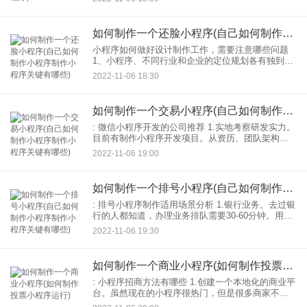
面就来盘点几种低成本高效的餐饮小程序引流方
式： 2
如何制作一个还脸小程序(自己如何制作小程序制作小程序关键有哪些)
小程序如何做好设计制作工作，需要注意哪些问题
1、小程序、不同行业和企业的定位规划各有独到之
处，所以对应的每一个企业都会有自己的发展规
2022-11-06 18:30
划。根据企业的特点，做好定位方案。一旦明确了
小程序的定位，对
如何制作一个交易小程序(自己如何制作小程序制作小程序关键有哪些)
: 微信小程序开发的公司推荐 1.实地考察研发实力。
目前有制作小程序开发项目。从资历、团队架构是
否清晰、营业执照是否齐全、是否有网上案小程
2022-11-06 19:00
序、是否有自己的案官网、其维护是否完好等方
面，这些都可以
如何制作一个排号小程序(自己如何制作小程序制作小程序关键有哪些)
: 排号小程序制作适用场景分析 1.银行业务。去过银
行的人都知道，办理业务排队需要30-60分钟。用银
行号小程序用户只需根据自己的日程安排，在小程
2022-11-06 19:30
序上查看周边银行，选择对应时间段功能。服务电
话预
如何制作一个商业小程序(如何制作投票小程序运行)
: 小程序招商方法有哪些 1.创建一个本地化的商业平
台。虽然现在的小程序很热门，但是很多商家不知
道怎么做开发小程序。毕竟小程序。一定要创建一