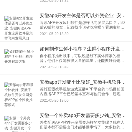
2021-05-20 17:32
阶段，2、是研发阶段，3、
安徽app开发主体是否可以外资企业_安徽阅读APP开发应用软件是怎样飞向发展风口
阅读APP开发应用软件是怎样飞向发展风口？，80
后90后的朋友，记得找小说省吃省喝？看朋友的小
说是不是要排很长的队？看小说是从一个浏览器跳
2021-05-20 18:30
到n个浏览器的吗？只需通过一个APP平台在移动互
联网上阅读AP
如何制作生鲜小程序？生鲜小程序开发解决方案
自小程序推出以来，可以说是线下实体商家的福
音，他们不仅能获得大量的流量，还能做好营销推
广。未来，生鲜水果、商城和小程序的新产品形态
2021-05-20 18:49
也将为生鲜电商产业带来新的机遇。
安徽app开发哪个比较好_安徽手机软件开发公司分析APP的个性化推荐模式
英雄联盟携手规范游戏直播APP平台的市场目前国
内直播APP平台已经基本宣布与他们合作，违规将
受到严惩。此时占据目前直播平台一半左右流量的
2021-05-20 19:00
人，已经率先成立了这样一个监管机构，对各大平
台的主播进行监管，涉
安徽一个外卖app开发需要多少钱_安徽开发一个APP需要多少钱
外卖配送APP软件开发需要怎样的功能呢？现在人
们基本都不需要出门才能够做事情了，大多数的人
都可以不用出门都可以在手机APP软件上完成自己