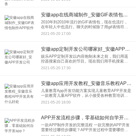
是曾经比较大的传统商城，也开始了自己的APP软
件开发，但是传统行
安徽app在线商城制作_安徽GIF表情包制作APP软件
2010年到2010年流行的GIF表情包，现在也流行，
在年轻人中也流行。聊天的时候除了用gif表情符
号，好像还用自己的生活作为素材，所以在制作，
2021-05-20 17:00
买GIF表情符号更有意思，社交也不再需要文字。哈
哈，可以
安徽app定制开发公司哪家好_安徽APP开发公司
娱乐APP定制开发以内容炮制未来之前，我们用遥
控器搜索自己喜欢的节目。现在我们用手机搜索开
发，定制，开发企业，的娱乐应用行业，本着做用
2021-05-20 17:30
户的原则，尽力为每一个用户带来有价值的内容。
说到在内容上下功夫，就
安徽app应用开发教程_安徽音乐教程APP开发具有什么好处
儿童教育App开发功能方案实现儿童教育APP开发是
一款教育儿童APP软件，从小接受各种教育培训。
尤其是中国的父母，非常重视孩子的教育，从小就
2021-05-20 18:00
给孩子上各种各样的培训课程。他们不想让孩子在
国外自由发挥，所
APP开发流程步骤，零基础如何自学开发app？
一款APP制作开发的完整流程 一款完整的APP开发
需要经过哪些步骤呢？APP开发过程中需要哪些人
员配备？ APP开发流程可分为三个阶段，1、是需求