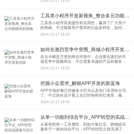
2024-12-17 18:05
题。幸甚小程序开发助手的诞生给开发者给予了很
大的帮助。本文将会细致地
工具类小程序开发新视角_整合多元功能模块的策略
工具类小程序其便捷性和实用性，赢得了广大用户
的青睐。不过随着用户需求的日益多样化，如何高
效整合多元功能模块，打造一款既实用又易用的工
2024-12-17 18:15
具类小程序，成为开发者们亟待解决的关键问题。
本文将从开发策略出发，探
如何在激烈竞争中突围_商城小程序开发新思路
在当今瞬息万变的商业环境中，企业要在激烈的市
场竞争中脱颖而出，不仅需要卓越的产品和服务，
更需要创新的营销手段和技术支持。商城小程序作
2024-12-17 18:35
为电商领域的新星，凭借其便捷性、互动性和高效
性，成为众多企业竞相开发
挖掘小众需求_解锁APP开发的新蓝海
APP市场好像已经被各大巨头以及热门应用给分完
了。不过就在这片看上去已经饱和的红海里，藏着
那些还没被充分挖掘的小众需求呢。它们就跟散落
2024-12-17 18:50
的珍珠似的，等着有眼光的人去发现，去连接通过
这样来开辟出一片全新的
从单一功能到综合平台_APP转型的实战探索与启示
从最初的单一工具属性，到如今集社交、购物娱乐
服务于一体的综合平台，APP的转型之路充满了挑
战与机遇。本文将深入探讨几个成功实现从单一功