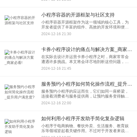
小程序的设计提出了更为严格的要求。本文将会详
尽地介绍怎样通过响应式设计
小程序容器的开源框架与社区支持
小程序容器开源框架作为这一领域的核心工具，为
开发者提供了丰富的组件、高效的开发环境和便捷
的工具链，成为构建智慧应用的重要基石。 小程序
2024-12-16 21:30
容器开源框架概览 小程序容器开源框架，即为小
卡券小程序设计的痛点与解决方案_商家必看!
在实际去设计并运营卡券小程序之时，商家常常会
遭遇许多挑战。本文将会详尽地剖析这些问题，这
个时候，给出相对应的解决举措，用以协助商家更
2024-12-16 21:45
为高效地开展卡券小程序的设计与运营工作。 一.卡
券小
服务预约小程序如何简化操作流程_提升用户满意度?
服务预约小程序的应运而生，它们如同一座桥梁，
连接着消费者与服务提供商，让预约服务变得触手
可及。不过在众多小程序中脱颖而出，关键在于能
2024-12-16 22:00
否通过简化操作流程，有效提升用户满意度。本文
将深入探讨服务预约小程序
如何利用小程序开发助手简化复杂逻辑
小程序于电商购物、餐饮外卖、生活服务、教育娱
乐等领域皆起着关键作用。不过对于开发者来说，
在相对狭小的代码空间内完成复杂功能依旧是个难