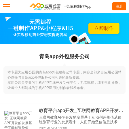
--免编程制作App
注册
青岛app外包服务公司
本专题为应用公园的青岛app外包服务公司专题，内容全部来自应用公园精
心选择与青岛app外包服务公司相关的最新资讯。
应用公园是专业的手机APP在线开发制作平台，无需编程，纯图形化操作，
让每个人都能成为手机APP应用的制作者和发布者。
教育平台app开发_互联网教育APP开发的发展基于互动创造价值
互联网教育APP开发的发展基于互动创造价值从传
统教育行业的发展看来，人们开始坚信信息技术的
价值所在，将之作为高等教育的手段，是高等教育
2021-07-04 13:00