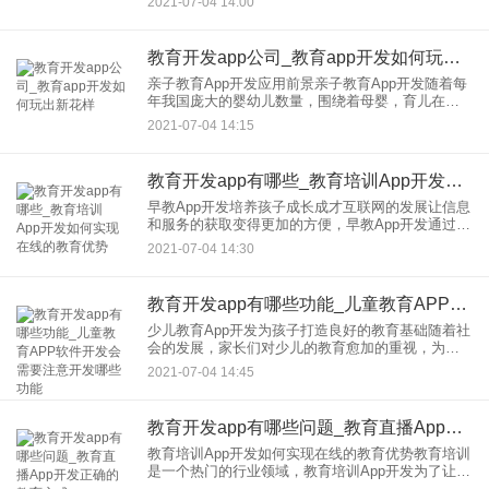
2021-07-04 14:00
能够给用户带来良好
教育开发app公司_教育app开发如何玩出新花样
亲子教育App开发应用前景亲子教育App开发随着每
年我国庞大的婴幼儿数量，围绕着母婴，育儿在教
育、育儿、服务上等的领域上，开发更多的服务平
2021-07-04 14:15
台。那在教育方面，亲子
教育开发app有哪些_教育培训App开发如何实现在线的教育优势
早教App开发培养孩子成长成才互联网的发展让信息
和服务的获取变得更加的方便，早教App开发通过互
联网的结合方式，让家长们也可以通过互联网的方
2021-07-04 14:30
式获取孩子教育上的资
教育开发app有哪些功能_儿童教育APP软件开发会需要注意开发哪些功能
少儿教育App开发为孩子打造良好的教育基础随着社
会的发展，家长们对少儿的教育愈加的重视，为孩
子们从小的打好教育基础。注重孩子们在少儿时期
2021-07-04 14:45
的教育，从小培养和发现兴
教育开发app有哪些问题_教育直播App开发正确的教育方式
教育培训App开发如何实现在线的教育优势教育培训
是一个热门的行业领域，教育培训App开发为了让教
育培训更加方便的服务用户，随时的可以进行学