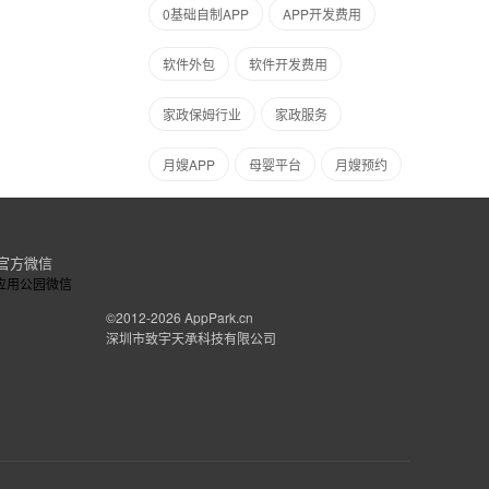
0基础自制APP
APP开发费用
软件外包
软件开发费用
家政保姆行业
家政服务
月嫂APP
母婴平台
月嫂预约
官方微信
©2012-2026
AppPark.cn
深圳市致宇天承科技有限公司