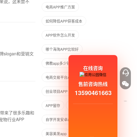
户来说，这未尝不
电商APP推广方案
如何降低APP获客成本
APP软件怎么开发
哪个海淘APP比较好
slogan和营销文
佛教app多少钱
手机APP应用开发
在线咨询
电商交易平台APP方案
售前咨询热线
13590461663
创业项目APP
母婴电商发展趋势
APP留存
宠物APP开发多少钱
活带来了很多乐趣和
宠物行业APP
自学开发安卓app
制作漫画APP
美容美发app
iOS开发教程