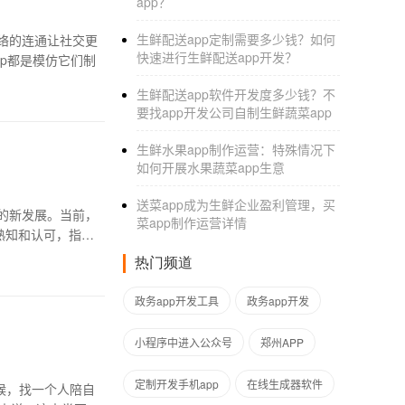
app？
生鲜配送app定制需要多少钱？如何
络的连通让社交更
快速进行生鲜配送app开发？
p都是模仿它们制
生鲜配送app软件开发度多少钱？不
要找app开发公司自制生鲜蔬菜app
生鲜水果app制作运营：特殊情况下
如何开展水果蔬菜app生意
送菜app成为生鲜企业盈利管理，买
的新发展。当前，
菜app制作运营详情
熟知和认可，指尖
热门频道
政务app开发工具
政务app开发
小程序中进入公众号
郑州APP
定制开发手机app
在线生成器软件
候，找一个人陪自