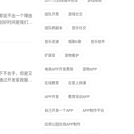
2017三四线城市创业
游戏陪玩
组队开黑
游戏社交
都说不出一个理由
划好时间是我们一
组队刷副本
音乐社交
音乐资源
唱歌K歌
音乐软件
铲屎官
宠物看护
电商APP开发费用
宠物APP
下不去手，但是又
通过开发家政服务
在线教育
在家上网课
APP开发
教育培训APP
自己开发一个APP
APP制作平台
应用公园在线APP制作