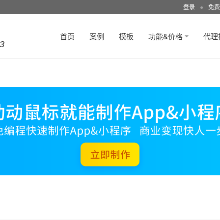
登录
●
免费
首页
案例
模板
功能&价格
代理
3