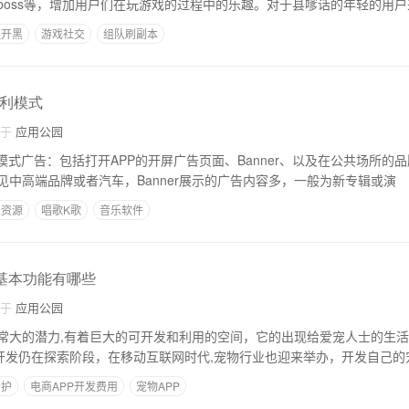
boss等，增加用户们在玩游戏的过程中的乐趣。对于县嗲话的年轻的用
队开黑
游戏社交
组队刷副本
盈利模式
自于
应用公园
模式广告：包括打开APP的开屏广告页面、Banner、以及在公共场所的品牌
见中高端品牌或者汽车，Banner展示的广告内容多，一般为新专辑或演
乐资源
唱歌K歌
音乐软件
发基本功能有哪些
自于
应用公园
常大的潜力,有着巨大的可开发和利用的空间，它的出现给爱宠人士的生
p开发仍在探索阶段，在移动互联网时代,宠物行业也迎来举办，开发自己的
看护
电商APP开发费用
宠物APP