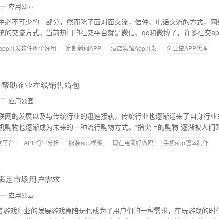
自于
应用公园
中必不可少的一部分，然而除了面对面交流，信件、电话交流的方式，网
统的交流方式。当前热门的社交平台就是微信、qq和微博了，许多社交ap
app开发软件哪个好用
定制新闻APP
酒店宾馆App开发
创业做APP代理
P
发 帮助企业在线销售箱包
自于
应用公园
联网的发展以及与传统行业的迅速接轨，传统行业也逐渐迎来了自身行业
机购物也逐渐成为未来的一种流行购物方式。“指尖上的购物”逐渐被人们
发平台
APP行业分析
服装app模板
现在电商好做吗
手机app怎么制作
发满足市场用户需求
自于
应用公园
随着游戏行业的发展游戏篇陪玩也成为了用户们的一种需求，在玩游戏的时