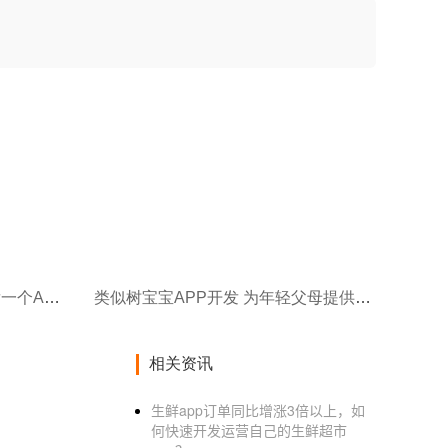
类似快手直播类APP开发 开发一个APP多少钱？
类似树宝宝APP开发 为年轻父母提供育儿帮助
相关资讯
生鲜app订单同比增涨3倍以上，如
何快速开发运营自己的生鲜超市