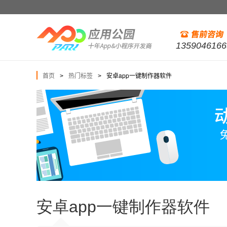
1359046166
首页
热门标签
安卓app一键制作器软件
>
>
安卓app一键制作器软件