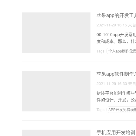
苹果app的开发工
2021-11-29 16:15
来
00-1010app
Tags:
个人app制作免
开发苹果app用什么工
苹果app软件制作
2021-11-29 16:30
来
封装平台能制作哪些
件的设计、开发，公
Tags:
APP开发免费模
开软件公司需要多少钱
手机应用开发培训