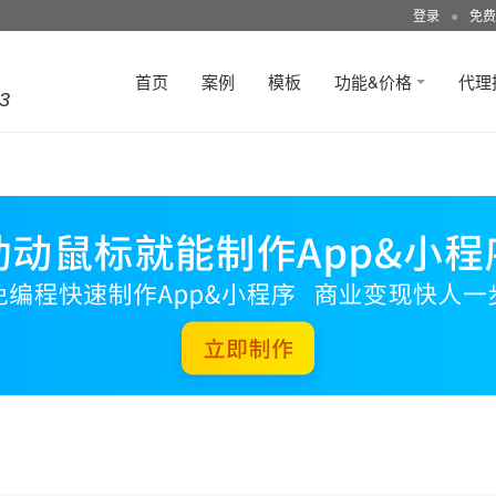
登录
●
免费
首页
案例
模板
功能&价格
代理
3