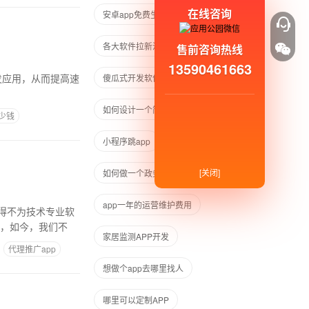
在线咨询
安卓app免费生成
各大软件拉新活动
家政软件开发
售前咨询热线
13590461663
发应用，从而提高速
傻瓜式开发软件
如何设计一个简单的app
多少钱
小程序跳app
洗车APP需求
[关闭]
如何做一个政务app
app一年的运营维护费用
不得不为技术专业软
上，如今，我们不
家居监测APP开发
代理推广app
想做个app去哪里找人
哪里可以定制APP