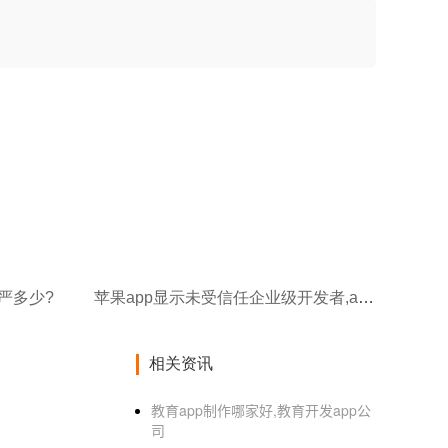
严多少?
苹果app显示未受信任企业级开发者,app出现未受信任的企业级开发者
相关资讯
教育app制作哪家好,教育开发app公
司