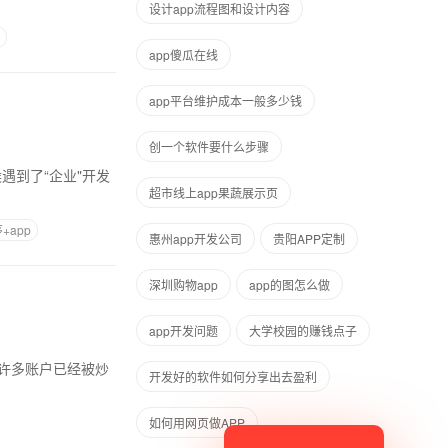
设计app流程图和设计内容
app傻瓜在线
app平台维护成本一般多少钱
创一个软件要什么步骤
候遇到了“企业"开发
超市线上app果蔬展示页
+app
惠州app开发公司
贵阳APP定制
深圳购物app
app的图怎么做
app开发问题
大学校园的赚钱点子
开发好的软件如何分享出去盈利
如何用网页做APP