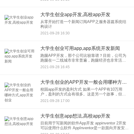
简单的说说而已，需要一些方法。在过去，当人们
坠入爱河时，他们可能需
大学生创业app开发,高校app开发
从零开始打造一个新闻订阅APP之服务器篇系统结
构设计
2021-09-28 16:30
大学生创业可用app,app系统开发新闻
跑腿APP开发，那个公司比较靠谱？目前，公司为
跑腿在一二线城市非常普遍，跑腿经济也非常活
跃。随着现代人生活水平的提高，跑腿经济迅速孕
2021-09-28 16:45
育，越来越多的企业家选择同城的免费制度作为跑
腿平台。那么，在当地的公
大学生创业的APP开发一般会用哪种方式,app开发创业
校园app开发的盈利方式 如果一个APP有10万用
户，盈利的方式会有很多。这是另一个故事，但是
你较好在做APP之前有一个大致的想法和方法。如
2021-09-28 17:00
今，许多个人或企业没有开发技术，他们通过公
司，外包做到这
大学生创意app想法,高校app开发
目前用于写新闻的软件App开发 appinventor 2开发
可以使用什么软件 AppInventor是一款面向开发安卓
应用的可视化编程工具，因为它的易用性，开发可