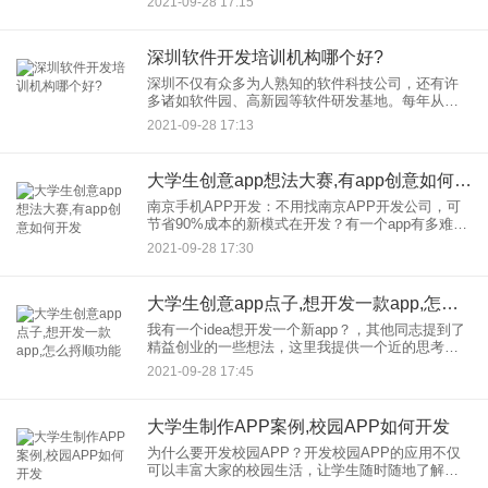
2021-09-28 17:15
以专注于软件的创意和功能，避免
深圳软件开发培训机构哪个好?
深圳不仅有众多为人熟知的软件科技公司，还有许
多诸如软件园、高新园等软件研发基地。每年从国
内各地都会涌入大量的软件开发人才来响应着“来了
2021-09-28 17:13
就是深圳人”的口号。不仅如此，一些软件开发培训
机构也嗅到了商机，为
大学生创意app想法大赛,有app创意如何开发
南京手机APP开发：不用找南京APP开发公司，可
节省90%成本的新模式在开发？有一个app有多难我
应该找什么样的南京APP？开发公司？开发？需要
2021-09-28 17:30
谁多少时间？ 自从我们从事app开发行业以来，我们
每
大学生创意app点子,想开发一款app,怎么捋顺功能
我有一个idea想开发一个新app？，其他同志提到了
精益创业的一些想法，这里我提供一个近的思考项
目，就是基于“想法”，我们真的可以找志同道合的人
2021-09-28 17:45
来讨论，集思广益，拆解想法。 我有一个想法
大学生制作APP案例,校园APP如何开发
为什么要开发校园APP？开发校园APP的应用不仅
可以丰富大家的校园生活，让学生随时随地了解校
园较新的新闻活动，还可以促进校园生活和学习氛