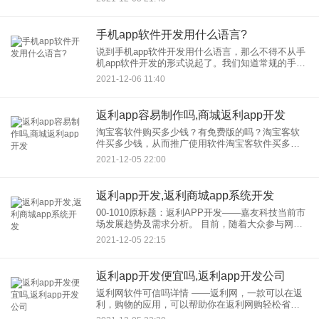
都在开发软件，但是这两个技术，2。功能
手机app软件开发用什么语言?
说到手机app软件开发用什么语言，那么不得不从手
机app软件开发的形式说起了。我们知道常规的手机
app软件开发有原生app开发、web app开发和混合式
2021-12-06 11:40
开发三种，那么涉及到的手机app开发语言会有所
返利app容易制作吗,商城返利app开发
淘宝客软件购买多少钱？有免费版的吗？淘宝客软
件买多少钱，从而推广使用软件淘宝客软件买多少
钱是免费的吗？其实从淘宝客软件买多少钱，选择
2021-12-05 22:00
付费版还是免费版自己看。满足你的需求就好。淘
宝客软件大概和多少钱，的
返利app开发,返利商城app系统开发
00-1010原标题：返利APP开发——嘉友科技当前市
场发展趋势及需求分析。 目前，随着大众参与网
购，电商平台开始关注更多的商业形式，其中社区
2021-12-05 22:15
运营体系下的返利购物成为吸引大众消费商品的一
种形式，既
返利app开发便宜吗,返利app开发公司
返利网软件可信吗详情 ——返利网，一款可以在返
利，购物的应用，可以帮助你在返利网购轻松省
钱，支持淘宝、JD.COM等在商城购物，是可靠的省