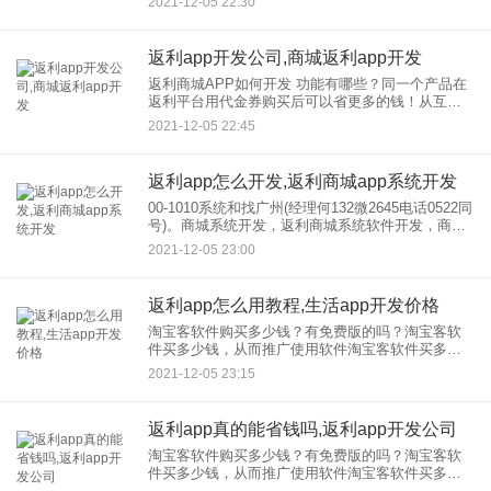
2021-12-05 22:30
钱工具不过，很多朋友对返利有一些疑问，返利可
信吗？返利商城是真
返利app开发公司,商城返利app开发
返利商城APP如何开发 功能有哪些？同一个产品在
返利平台用代金券购买后可以省更多的钱！从互联
网初在淘宝客的普及到现在，用代金券购物已经成
2021-12-05 22:45
为网购的习惯，很多淘宝客也通过做外链赚了一桶
金。 移动互联网
返利app怎么开发,返利商城app系统开发
00-1010系统和找广州(经理何132微2645电话0522同
号)。商城系统开发，返利商城系统软件开发，商城
系统开发，定制，这个模型分为四种类型：铜、
2021-12-05 23:00
金、银和钻石。到达级别越高，在分销，返利，商
城，
返利app怎么用教程,生活app开发价格
淘宝客软件购买多少钱？有免费版的吗？淘宝客软
件买多少钱，从而推广使用软件淘宝客软件买多少
钱是免费的吗？其实从淘宝客软件买多少钱，选择
2021-12-05 23:15
付费版还是免费版自己看。满足你的需求就好。淘
宝客软件大概和多少钱，的
返利app真的能省钱吗,返利app开发公司
淘宝客软件购买多少钱？有免费版的吗？淘宝客软
件买多少钱，从而推广使用软件淘宝客软件买多少
钱是免费的吗？其实从淘宝客软件买多少钱，选择