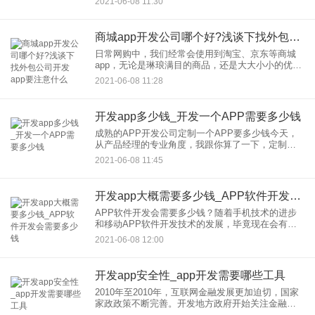
2021-06-08 11:30
顾。一对多模式难以满足不同层次的人的需求，一
对一模式会带来大量的
商城app开发公司哪个好?浅谈下找外包公司开发app要注意什么
日常网购中，我们经常会使用到淘宝、京东等商城
app，无论是琳琅满目的商品，还是大大小小的优
惠，都给我们的购物体验增色不少。而对于商户来
2021-06-08 11:28
说，有这么一款商城app开发，无不给自己商品带来
更多的曝光和营业额
开发app多少钱_开发一个APP需要多少钱
成熟的APP开发公司定制一个APP要多少钱今天，
从产品经理的专业角度，我跟你算了一下，定制一
款APP需要多少钱，一款APP从创意变成了移动
2021-06-08 11:45
APP软件，涉及开发链接和开发参与者。如果你想
在定制，申请一个
开发app大概需要多少钱_APP软件开发会需要多少钱
APP软件开发会需要多少钱？随着手机技术的进步
和移动APP软件开发技术的发展，毕竟现在会有更
多的用户在互联网上消费，但是由于知识的限制，
2021-06-08 12:00
APP软件开发需要多少钱？首先要分析应用软件开
发需要多少钱，然后
开发app安全性_app开发需要哪些工具
2010年至2010年，互联网金融发展更加迫切，国家
家政政策不断完善。开发地方政府开始关注金融
APP产业的发展。互联网发展大潮中，哪些APP软