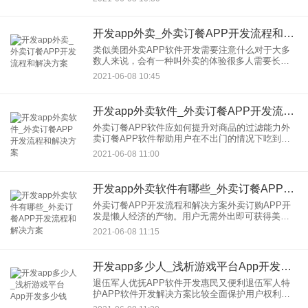
发循环。功能仍然是评价的重要指标。开发人可以
通过功能需求理解开发的
开发app外卖_外卖订餐APP开发流程和解决方案
类似美团外卖APP软件开发需要注意什么对于大多
数人来说，会有一种叫外卖的体验很多人需要长期
被称为外卖，比如被自己的工作挤压，或者为了吃
2021-06-08 10:45
饭方便而选择外卖美食。这些原因促进了外卖当前
服务业的快速发展，所以
开发app外卖软件_外卖订餐APP开发流程和解决方案
外卖订餐APP软件应如何提升对商品的过滤能力外
卖订餐APP软件帮助用户在不出门的情况下吃到热
腾腾的优质外卖，深受学生和城市白领的欢迎。学
2021-06-08 11:00
生点菜时主要注重性价比，低成本的外卖可以吸引
他们使用。然而，这种
开发app外卖软件有哪些_外卖订餐APP开发流程和解决方案
外卖订餐APP开发流程和解决方案外卖订购APP开
发是懒人经济的产物。用户无需外出即可获得美食
资讯，网上订餐、快配送等服务，开启移动应用订
2021-06-08 11:15
餐新模式。很多后来者也想分一杯羹外卖接下来，
广州APP开发将分析
开发app多少人_浅析游戏平台App开发多少钱
退伍军人优抚APP软件开发惠民又便利退伍军人特
护APP软件开发解决方案比较全面保护用户权利。
每年都有大量退伍军人需要相关部门的后续特殊照