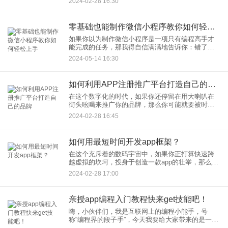
2024-02-28 16:30
手机后台看孩子们现在在不
零基础也能制作微信小程序教你如何轻松上手
如果你以为制作微信小程序是一项只有编程高手才
能完成的任务，那我得自信满满地告诉你：错了！
今天我就要来揭秘如何在零基础的情况下，轻松上
2024-05-14 16:30
手制作自己的微信小程序。 首先，
如何利用APP注册推广平台打造自己的品牌
在这个数字化的时代，如果你还停留在用大喇叭在
街头吆喝来推广你的品牌，那么你可能就要被时代
的列车无情地甩在脑后了。现在，我们有了一个更
2024-02-28 16:45
为高效的武器——APP注册推广平台。没错，就是
那个让你在手机屏幕上轻
如何用最短时间开发app框架？
在这个充斥着的数码宇宙中，如果你正打算快速跨
越虚拟的坎坷，投身于创造一款app的壮举，那么，
亲爱的朋友，让我们一起来探讨如何在最短时间内
2024-02-28 17:00
开发app框架。 首先，你
亲授app编程入门教程快来get技能吧！
嗨，小伙伴们，我是互联网上的编程小能手，号
称“编程界的段子手”，今天我要给大家带来的是一款
神奇的药方——亲授app编程入门教程。如果你的技