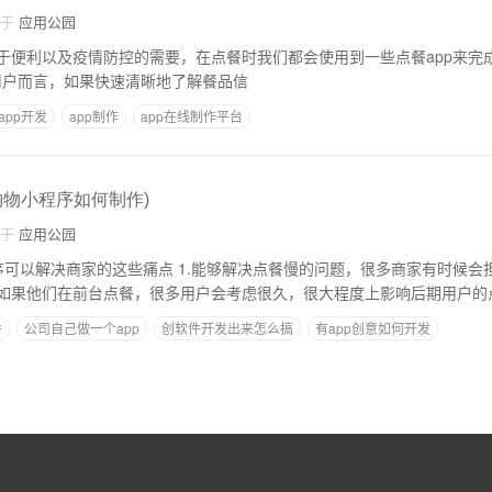
自于
应用公园
于便利以及疫情防控的需要，在点餐时我们都会使用到一些点餐app来完
做呢？ 对于用户而言，如果快速清晰地了解餐品信
app开发
app制作
app在线制作平台
购物小程序如何制作)
自于
应用公园
1.能够解决点餐慢的问题，很多商家有时候会担心一件事，就是
如果他们在前台点餐，很多用户会考虑很久，很大程度上影响后期用户的
件
公司自己做一个app
创软件开发出来怎么搞
有app创意如何开发
么写的
佛山app