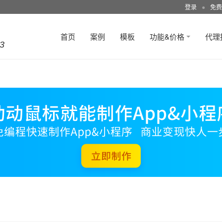
登录
●
免费
首页
案例
模板
功能&价格
代理
3