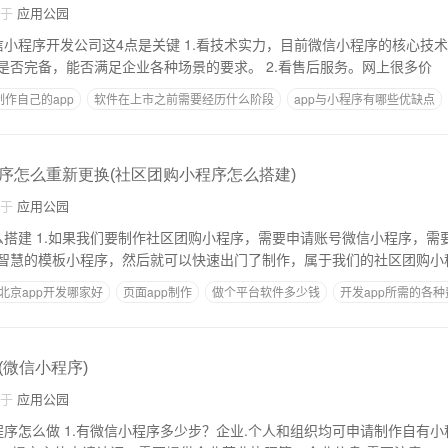
自于
应用公园
是关键 1.看技术实力，目前微信小程序的核心技术手段基本相同，主
要看小程序本身功能是否完备，能否满足企业各种场景的要求。 2.看售后服务。网上很多价
作自己的app
软件在上市之前需要经历什么阶段
app与小程序有哪些优缺点
难点
商城app项目描述
返利app制作
序怎么重新更换(社区团购小程序怎么搭建)
自于
应用公园
，需要认证开通：011。
智慧的模板小程序，然后就可以快速出门了制作，属于我们的社区团购小
北京app开发哪家好
页面app制作
做个平台软件多少钱
开发app所需的各种
(微信小程序)
自于
应用公园
织均可申请制作自有小程序。那么这个过