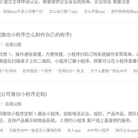
程分为几个步骤呢？ 2.提交主体申请认证，需要提供企业营业执照等。企业信息.需要注意
商城app开发公司哪个好
怎么自己做个app
怎么学做app
制作购物商城ap
(微信小程序怎么制作自己的程序)
自于
应用公园
。以餐厅点餐小程序
落座后扫描桌子上的二维码，小程序订餐小程序。顾客可以在小程序查看
哪个好用吗
如何做成一个软件
吃喝玩乐一条龙
为什么要推广物业APP
制
(公司微信小程序定制)
自于
应用公园
协助电话企业。组织，产品作品，团队组织，个人形象
等。进行大气图像展示，支持产品展示和物品系统。 2.预约小程序.客户线上直接预约服务，
流
功能性APP一般是怎么赚钱的呀
本人app
APP转小程序
制作企业app