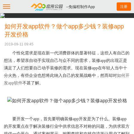
--免编程制作App
注册
如何开发app软件？做个app多少钱？装修app
开发价格
2019-09-11 09:45
个性化需求是现在新一代消费群体的显著特征，
这些人
有自己的
想法，希望亲自动手实现自己与众不同的需求，
装修
app的出现正是
满足了人们想要自己动手装修的需求。现在装修app在年轻人当中十
分火热，有些企业也想将此纳入自己的发展战略中，然而却对
如何开
发
app软件
不甚了解。
要开发一个
app，首先要明确
装修
app
开发
是为了什么。装修
app
的开发
重点在于解决
装修
行业中供求信息不对称的问题，为供求双方
提供
一个
平台，通过案例展示、按图查找和在线交流等让用户了解到