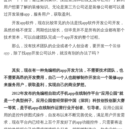
用户想要了解的
装修知识。无论是第三方公司还是装修公司都可以通
过开发装修
app
，
服务用户
，
获取盈利。
开发
app软件，现在比较常见的办法是找app软件开发公司开发，
虽然价格不便宜，周期也比较长，但毕竟并不是所有的企业都有那个
技术资本，可以自建团队完成一个app开发的整个过程。
那么，没有技术团队的企业或者个人创业者，要开发一个
装修
app
，除了找
app开发公司以外，就没有别的办法了吗？
其实，现在有一种免编程的
app开发方法，不需要技术团队，也
不需要高昂的开发费用，自己一个人也能够制作开发出一个装修app
来服务用户，获取盈利，实现自己的商业梦想。
2012年发布的免编程自助式手机app在线制作平台“应用公园”就
是一个典型例子。应用公园曾经荣获中国（深圳）科技创投创新大赛
一等奖，是手机app在线制作运营行业开创者、引导者。
应用公园采
用的是控件拼图式操作，自发布以来不断完善优化，满足用户开发需
求，现在平台内已经有上百个开发好了的
app功能控件，只需要将这