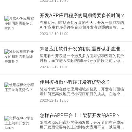
2023-12-19 10:30
程语言是至关重要的一步。不同的小程序平台可能
使用不同的语言，以下是一
开发APP应用程序的周期需要多长时间？
在移动应用市场蓬勃发展的今天，开发一款成功的
APP应用程序是许多企业和开发者追逐的目标。然
而，关于APP开发周期的问题却并非简单可答，因
2023-12-19 11:00
为它受到多种因素的影响。下面将探讨一些可能影
响APP开发周期的关
筹备应用软件开发的初期需要做哪些准备？
应用软件开发是一个涉及多方面知识和资源的复杂
过程，而在进入实际的编码和开发阶段之前，做好
充分的初期准备工作是确保项目成功的关键。以下
2023-12-19 11:30
是在筹备应用软件开发初期需要考虑和准备的关键
事项：
使用模板做小程序开发有优势么？
随着小程序在移动应用领域的普及，开发者们面临
着如何更高效地完成小程序项目的挑战。在这个背
景下，使用模板进行小程序开发成为了一个备受关
2023-12-19 12:00
注的话题。那么，使用模板做小程序开发是否具有
优势呢？
怎样在APP平台上上架新开发的APP？
随着移动应用市场的蓬勃发展，开发者们在完成应
用开发后需要将其上架到各大应用平台，以便用户
能够下载和使用。下面是一些关键步骤，帮助开发