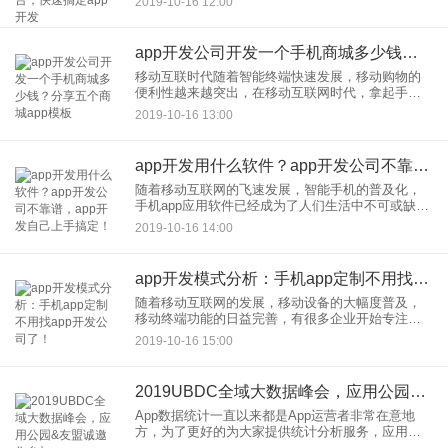
2019-10-16 12:00
择。因此app开发的价格就成为了很多客户首要关心
的问题。其实app
app开发公司开发一个手机商城多少钱？分享五个商城app模板
移动互联时代随着智能终端快速发展，移动购物的
便利性越来越突出，在移动互联网时代，拿起手机
就可以购买消费，手机商城app开发一时间也成为了
2019-10-16 13:00
热的项目。不过我们知道，手机商城app包含的功能
比较多，架构比较
app开发用什么软件？app开发公司不靠谱，app开发自己上手搞定！
随着移动互联网的飞速发展，智能手机的普及化，
手机app应用软件已经成为了人们生活中不可或缺的
一部分，app开发行业也是一片火热。app开发炙手
2019-10-16 14:00
可热，很多朋友都想开发一个自己的app，甚至很多
需要拓展移
app开发模式分析：手机app定制不用找app开发公司了！
随着移动互联网的发展，移动设备的大幅度普及，
移动终端功能的日益完善，有很多企业开始专注于
移动互联网领域的拓展。企业app开发有着看得见、
2019-10-16 15:00
摸得着的价值可言。现在市面上比较常见的app开发
的主流方式有自建
2019UBDC全域大数据峰会，应用公园&友盟诚邀您参加
App数据统计一直以来都是App运营者非常在意地
方，为了更好的为大家提供统计分析服务，应用公
园与阿里旗下友盟+达成战略合作伙伴关系，共同推