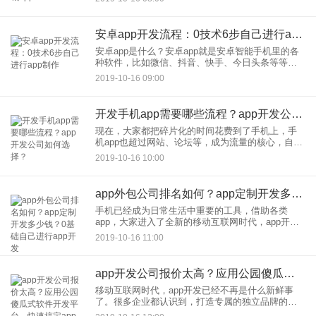
资源创业赚钱。开发一购物商城app需要多少钱？如
何选择app开
安卓app开发流程：0技术6步自己进行app制作
安卓app是什么？安卓app就是安卓智能手机里的各
种软件，比如微信、抖音、快手、今日头条等等。
如何进行安卓app开发？安卓app制作涉及哪些技术
2019-10-16 09:00
呢？安卓app开发流程有哪几步？如果如果要自学
app的技
开发手机app需要哪些流程？app开发公司如何选择？
现在，大家都把碎片化的时间花费到了手机上，手
机app也超过网站、论坛等，成为流量的核心，自然
成为企业营销、创业赚钱的关注点。如何开发手机
2019-10-16 10:00
app开拓线上市场成为企业面临的问题。开发手机
app需要哪些流程
app外包公司排名如何？app定制开发多少钱？0基础自己进行app开发
手机已经成为日常生活中重要的工具，借助各类
app，大家进入了全新的移动互联网时代，app开发
自然成为企业营销、创业赚钱的优选。app定制开发
2019-10-16 11:00
需要哪些流程？如何选择app外包公司，app外包公
司排名如何
app开发公司报价太高？应用公园傻瓜式软件开发平台，快速搞定app开发
移动互联网时代，app开发已经不再是什么新鲜事
了。很多企业都认识到，打造专属的独立品牌的
app，是企业在移动互联网未来生存发展的重要选