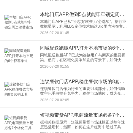
免功能冗余或缺失，我们对300家不同业态实体商家
进行了深度调研，
本地门店APP,做到5点就能牢牢锁定周边消费市场
本地门店APP已从“可选项”转变为“必选项”。据行业
数据显示，利用LBS定位技术触达3公里内潜在客
户，其转化率是传统广告的3倍，而构建私域流量的
2026-07-20 01:45
门店会员消费占比可达65%。如何通过本地门店
APP运营实
同城配送跑腿APP,打开本地市场的6个获客渠道
同城配送跑腿APP已成为连接用户与商家的重要桥
梁。然而，在区域化竞争加剧的背景下，如何快速
获取本地用户、建立品牌认知度，成为企业破局的
2026-07-20 01:55
关键。以下6个经过验证的APP获客渠道，可帮助企
业精准触达目标人群
连锁餐饮门店APP,稳住餐饮市场的8套营销工具
连锁餐饮门店作为行业的重要组成部分，如何借助
数字化手段提升竞争力、稳住市场地位，成为众多
企业关注的焦点。其中，连锁餐饮门店APP作为连
2026-07-20 02:05
接消费者与品牌的关键桥梁，其营销工具的应用至
关重要。本文将详细解析
短视频带货APP,电商流量市场必备7个转化工具
据相关数据显示，短视频带货市场规模正以每年速
度迅猛增长，然而，如何在这片红海中通过工具提
升转化率，成为商家们亟待解决的核心痛点。本文