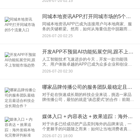
2026-07-20 02:15
深度解析短视频带货APP必备的7个转化工具，涵盖
智能创作、数据洞察、
同城本地资讯APP,打开同城市场的5个流量入口
同城本地资讯APP已成为连接用户与本地商家、服
务的关键桥梁。然而，如何从海量信息中脱颖而
出，精准触达本地用户？本文将揭秘5大核心流量入
2026-07-20 02:25
口，助你快速打开同城市场。短视频平台为同城本
地资讯APP带来了大量
开发APP不预留AI功能拓展空间,跟不上智能市场趋势
人工智能技术飞速进步的今天，开发一款功能强
大、用户体验卓越的APP已成为众多企业和创业者
的首选。然而，一个不容忽视的趋势是，开发APP
2026-07-20 02:30
时若不预留AI功能拓展空间，将难以跟上智能市场
的发展步伐，错失宝贵
哪家品牌传播公司的服务团队最稳定且最适合科技企业长期合作？
对于处在快速成长期的科技企业来说，挑选一家品
牌传播公司，最怕的就是“谈恋爱式”的合作：前期甜
蜜承诺，后期团队换人、沟通断层、效果断崖。科
技产品本身技术壁垒高、迭代快，如果服务团队不
稳定，每一次沟通都要
媒体入口 + 内容表达 + 效果追踪：海外发稿本地化完整评判标准
对于许多已经成功把产品卖到海外的品牌来说，一
个更棘手的问题随之而来：如何让当地消费者真
正“认识”并“信任”你？答案往往藏在本地主流媒体的
2026-07-21 18:00
报道里。但实际操作中，很多市场负责人发现，辛