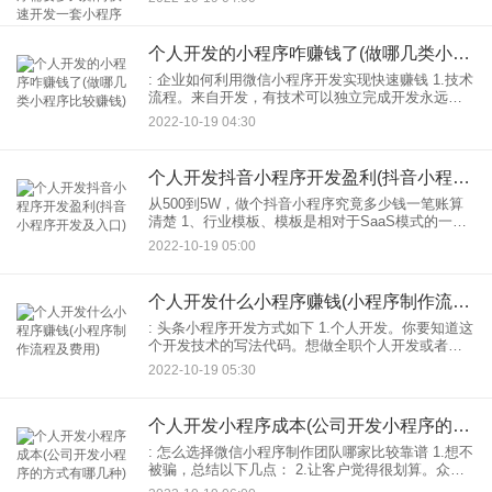
需要申请域名后再备案。 2.服务电话开发。有基础
就
个人开发的小程序咋赚钱了(做哪几类小程序比较赚钱)
: 企业如何利用微信小程序开发实现快速赚钱 1.技术
流程。来自开发，有技术可以独立完成开发永远不
会被淘汰。比如河南猎狐微信小程序开发平台，他
2022-10-19 04:30
们通过第一次购买： 2.盗版流，那么上面的例子说
了
个人开发抖音小程序开发盈利(抖音小程序开发及入口)
从500到5W，做个抖音小程序究竟多少钱一笔账算
清楚 1、行业模板、模板是相对于SaaS模式的一个
概念，是指开发平台、为特定行业量身定制的开发
2022-10-19 05:00
完整解决方案：00小程序模板最大的优势就是连0技
术都
个人开发什么小程序赚钱(小程序制作流程及费用)
: 头条小程序开发方式如下 1.个人开发。你要知道这
个开发技术的写法代码。想做全职个人开发或者兴
趣开发都可以，前提是学好010-3104。 2.其实和
2022-10-19 05:30
APP原理是一样的。送给别人开发。当然，
个人开发小程序成本(公司开发小程序的方式有哪几种)
: 怎么选择微信小程序制作团队哪家比较靠谱 1.想不
被骗，总结以下几点： 2.让客户觉得很划算。众所
周知，任何产品和服务都有一定的成本底线，没有