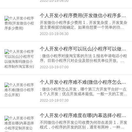
2022-10-19 06:00
人企业会在明知赔钱的情况下抢着拿下这笔生意，
而
个人开发小程序费用(开发微信小程序多少费用)
开发微信小程序多少费用 1，开发复杂度，开发复杂
度主要根据功能确定。如果你想要一个简单的功
能，那么开发费用。但是如果你想建一个商城系
2022-10-19 06:30
统，还需要分销，活动类和其他类功能，那么开发
费用自然会高一些。
个人开发小程序可以玩么(小程序可以做淘客吗微信小程序制作淘宝客分)
: 微信小程序对接淘宝客的方法 1.报名申请电话小程
序。目前小程序只对企业及部分相关单位开放。个
人暂时无法申请小程序。然后选择小程序。 2.填写
2022-10-19 07:00
报名信息。基本信息此处不做描述。小程序需要验
证
个人开发小程序难不难(微信小程序怎么开发)
: 微信小程序怎么开发，哪个第三方开发平台好一点
1.个人开发：优点开发成本最低。一般一天的工资开
发在300-700不等(由于项目的工作量大多在开发以
2022-10-19 07:30
上，所以一般是找：缺点是工程质量差开发周期长
个人开发小程序难度在哪(内幕选择小程序定制开发公司)
不同微信小程序开发公司收费为何存在差异 1，开发
模式，小程序的开发的区别，通常有两种，一种是
模板开发，一种是：000。其中模板开发就是直接套