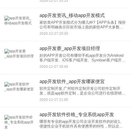
2020-12-27 20:15
到效果，需要专业团队的精心打造，同时，只有拥
有相关经验的资深
app开发资讯_移动app开发模式
家纺类APP开发模式分为哪几种?【APP头条】报价
公司有明确表示目前市场上面的家纺APP大多数都
是移动电子商务平台，只有少数是家纺资讯APP。
2020-12-27 20:30
家纺资讯APP开发功能比较简单，而电子商务APP
开发又可以
app开发赛_app开发项目经理
好的APP开发公司有哪些手机app开发分为Android
客户端开发、iOS客户端开发、Symbian客户端开
发、WindowsPhone和BlackBerryOS等定制开发。
2020-12-27 20:45
如果找公司做的话，和他们有
app开发软件_app开发哪家便宜
软件定制开发,广州软件定制开发公司软件定制开
发，就是app软件定制，是企业公司进行在线营销的
重要工具。专业靠谱，实战经验丰富，案例众多。
2020-12-27 21:00
软件定制开发公司哪家比较好？想要开发软件，难
免需要找一家专业靠谱
app开发软件价格_专业系统app开发
哪里有专业的app开发公司企业开发软件的好处1、
便捷性企业手机软件具有便携带的特性，所以企业
开发软件的好处在于其便捷性。企业开发手机APP