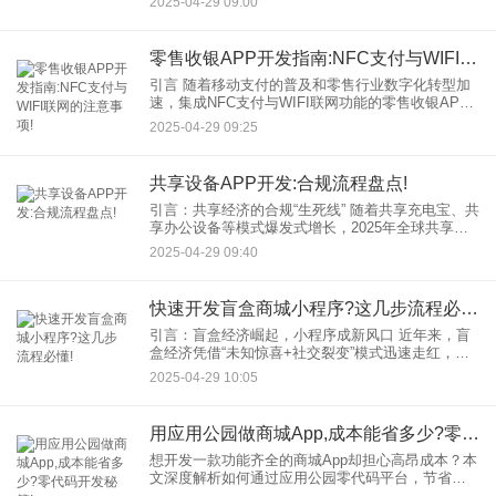
2025-04-29 09:00
皮书》显示，金融类App遭受的网络攻击同比增加
42%。如何
零售收银APP开发指南:NFC支付与WIFI联网的注意事项!
引言 随着移动支付的普及和零售行业数字化转型加
速，集成NFC支付与WIFI联网功能的零售收银APP
成为商家提升效率的关键工具。然而，此类应用开
2025-04-29 09:25
发涉及复杂的硬件交互、网络稳定性及安全合规问
题。本文从技
共享设备APP开发:合规流程盘点!
引言：共享经济的合规“生死线” 随着共享充电宝、共
享办公设备等模式爆发式增长，2025年全球共享经
济市场规模预计突破1.5万亿美元。然而，监管趋严
2025-04-29 09:40
的背景下，合规问题已成为企业生死线——某头部
共享单车
快速开发盲盒商城小程序?这几步流程必懂!
引言：盲盒经济崛起，小程序成新风口 近年来，盲
盒经济凭借“未知惊喜+社交裂变”模式迅速走红，成
为年轻消费群体的新宠。借助微信小程序轻量、易
2025-04-29 10:05
传播的特性，开发一款盲盒商城小程序成为许多创
业者和企业的首选
用应用公园做商城App,成本能省多少?零代码开发秘籍!
想开发一款功能齐全的商城App却担心高昂成本？本
文深度解析如何通过应用公园零代码平台，节省高
达90%的预算，实现快速上线。从模板选择到功能