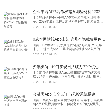
带来严重后果。本文将详细分析不申请APP著作权
的四大风险，并提
企业申请APP著作权需要哪些材料?2025年新指南与流程!
本文详细解析企业申请APP著作权所需的材料清
单、2025年最新流程及常见问题解答，助您高效完
成登记，保护企业知识产权。 一、为什么企业需要
2025-04-29 08:30
申请APP著作权？ APP著作权是保
0成本网站转App上架,这几个隐藏费用你必须知道!
引言：0成本转App是“真免费”还是“伪命题”？ 近年
来，“一键生成App”工具让网站转移动App应用的门
槛大幅降低，许多平台甚至打出“0代码、0成本”的旗
2025-04-29 08:40
号。然而，从网站到成功上架应用商店，真的
资讯类App如何实现日活破万?7个核心运营技巧！
本文深度解析资讯类App从0到日活破万的运营策
略，涵盖用户画像、内容生态、推送机制、用户激
励等核心方法，并引用行业案例与数据，助你快速
2025-04-29 08:50
提升用户活跃度与留存率。 正文内容 一、
金融类App:安全认证与风控系统搭建!
引言：金融App的安全挑战与机遇 近年来，金融类
App用户规模持续增长，但随之而来的数据泄露、欺
诈交易等风险事件频发。据《中国金融科技安全白