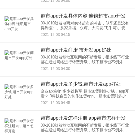
2021-12-03 04:00
丽表示，生鲜超市APP位于开发，享受送货上门服
务，市场广
超市app开发具体内容,连锁超市app开发
00-1010随着电商对实体超市的冲击，似乎还是没有
得到缓冲。从家乐福、永辉、大润发(飞牛网)、安百
里到物美，他们都有自己的独立性。 App， 你可能
2021-12-03 04:15
很久没去超市了。正是年轻消费者的大量
超市app开发商,超市开发app好处
00-1010随着移动互联网的不断发展，很多线下行业
都在通过网络进行转型升级，线下超市也不例外。
以前人们购买日用品都要去超市，现在人们只需要
2021-12-03 04:30
在超市APP开发完成相关操作，流程简单方便，帮
助开发，app
超市app开发多少钱,超市开发app好处
企业app制作多少钱将军 超市送货到多少钱，app开
发？ 0科技自己的制作送货app。 超市送货到多少
钱，app开发？ 0技术，制作，自助送货app1，需求
2021-12-03 04:45
沟通，专业开发人员与客户沟通，
超市app开发怎样注册,app超市怎样开发
00-1010随着移动互联网的不断发展，很多线下行业
都在通过网络进行转型升级，线下超市也不例外。
以前人们购买日用品都要去超市，现在人们只需要