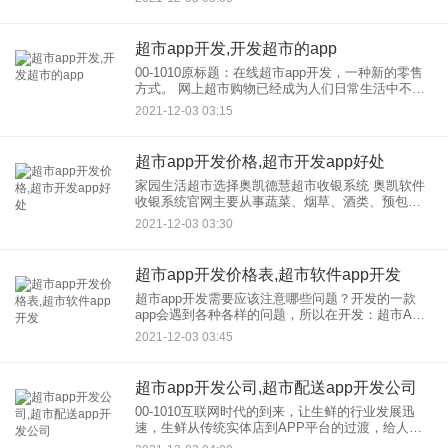
费者的大量流失，才使得超市陷入业绩下滑的困
境。其中
超市app开发,开发超市的app
00-1010原标题：在线超市app开发，一种新的零售
方式。 网上超市购物已经成为人们日常生活中不可
或缺的一部分。随着现代生活和工作节奏的加快，
2021-12-03 03:15
人们不愿意在这些事情上花费太多的时间。对于线
上超市商
超市app开发价格,超市开发app好处
家园生活超市选择奥凯德慧超市收银系统 奥凯软件
收银系统官网主要从事蔬菜、烟草、酒类、预包装
食品、散装食品、生鲜肉、熟肉、特殊食品、针
2021-12-03 03:30
织、文具、杂货和日用百货的零售。 随着生活节奏
的加快，社区里开设
超市app开发价格表,超市软件app开发
超市app开发需要应该注意哪些问题？开发的一款
app会遇到各种各样的问题，所以在开发：超市APP
前期要注意以下几个问题 1.因此，移动超市APP本
2021-12-03 03:45
质上是一种营销工具。在开发超市APP软件中，我
们需
超市app开发公司,超市配送app开发公司
00-1010互联网时代的到来，让生鲜的行业发展迅
速，生鲜从传统实体店到APP平台的过渡，给人们
的日常生活带来了极大的便利。公司，开发-Wan东