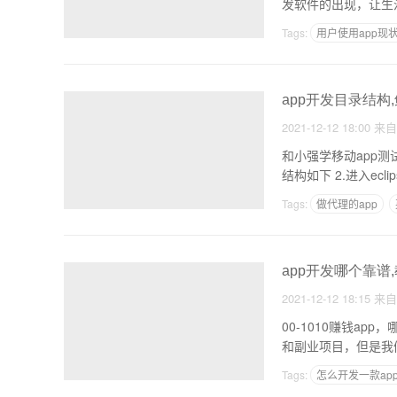
发软件的出现，让生
Tags:
用户使用app现
做好一个app需要多少
app开发目录结构
2021-12-12 18:00
来
和小强学移动app测试1andro
结构如下 2.进入
Tags:
做代理的app
完整app开发多少钱
app开发哪个靠谱
2021-12-12 18:15
来
00-1010赚钱a
和副业项目，但是我
Tags:
怎么开发一款ap
如何编写安卓程序