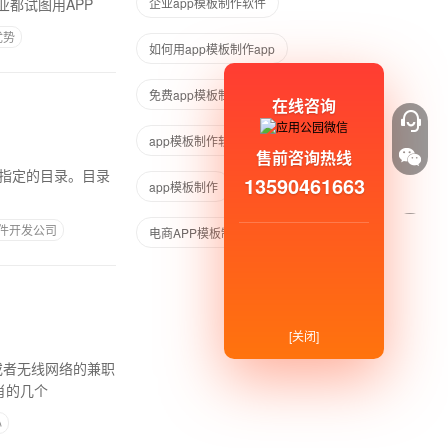
都试图用APP
企业app模板制作软件
优势
如何用app模板制作app
免费app模板制作软件
在线咨询
app模板制作软件免费
售前咨询热线
13590461663
app模板制作
手机APP模板制作
件开发公司
电商APP模板制作
[关闭]
或者无线网络的兼职
肖的几个
心