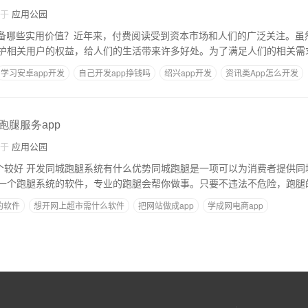
自于
应用公园
具备哪些实用价值？近年来，付费阅读受到资本市场和人们的广泛关注。虽
护相关用户的权益，给人们的生活带来许多好处。为了满足人们的相关需求
学习安卓app开发
自己开发app挣钱吗
绍兴app开发
资讯类App怎么开发
p
跑腿服务app
自于
应用公园
哪个较好 开发同城跑腿系统有什么优势同城跑腿是一项可以为消费者提供
一个跑腿系统的软件，专业的跑腿会帮你做事。只要不违法不危险，跑腿
的软件
想开网上超市需什么软件
把网站做成app
学成网电商app
小项目
app开发和web开发的区别