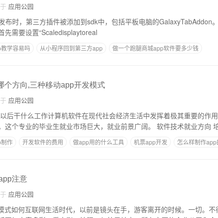
自于
应用公园
dk发布时，第三方插件被添加到sdk中，包括平板电脑的GalaxyTabAddon。 当我们启动一
设置“Scaledisplaytoreal
p教学容易吗
从小程序回到第三方app
做一个跑腿商城app软件要多少钱
培训系统开发
建app
徐州app开发公司
哪个方向,三种移动app开发模式
自于
应用公园
 以后干什么工作计算机软件在现代社会经济生活中发挥着极其重要的作
着越来越重要的作用。这个专业的毕业生就业市场巨大，就业前景广
p制作
开发软件的费用
做app用的什么工具
机票app开发
怎么样制作ap
app注意
自于
应用公园
费模式如何互联网生活时代，以前是镜头在手，游客离开的时候。一切。不得