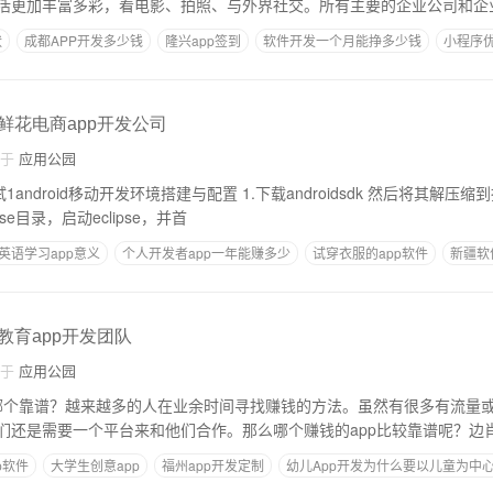
活更加丰富多彩，看电影、拍照、与外界社交。所有主要的企业公司和企业
状
成都APP开发多少钱
隆兴app签到
软件开发一个月能挣多少钱
小程序
钱
,鲜花电商app开发公司
自于
应用公园
id移动开发环境搭建与配置 1.下载androidsdk 然后将其解压缩到指定的目录。目录
eclipse目录，启动eclipse，并首
英语学习app意义
个人开发者app一年能赚多少
试穿衣服的app软件
新疆软
,教育app开发团队
自于
应用公园
pp，哪个靠谱？越来越多的人在业余时间寻找赚钱的方法。虽然有很多有流量
们还是需要一个平台来和他们合作。那么哪个赚钱的app比较靠谱呢？边
p软件
大学生创意app
福州app开发定制
幼儿App开发为什么要以儿童为中
找人开发制作一款app要多少钱