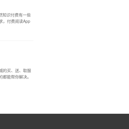
然知识付费有一些
，付费阅读App
同城的买、送、取服
的都能帮你解决。