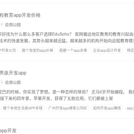
远程教育app开发价格
自于
应用公园
多客户选择EduSoho？ 官网偏远地区教育的教育兴起由来已久。然而，随
技术的快速发展，其势头越来越迅猛，越来越多的机构开始向远程教育模
P开发公司
做个淘宝的app价格
搭建一个app多难
企业app设计开发
预定
男孩开发app
自于
应用公园
候，你实现了梦想。是一种怎样的体验？ 尤马6岁开始编程。 我在斯坦福大学完成
免费编程课程。 在接下来的四年里，苹果开发，获得了五款应用，它们都被上架
做个本地生活类APP多钱
广州开发app哪家公司好
如何开发app赚钱
ap
app开发