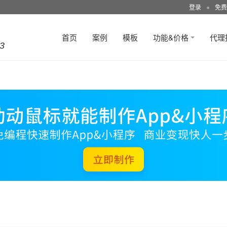
登录
●
免费
首页
案例
模板
功能&价格
代理
3