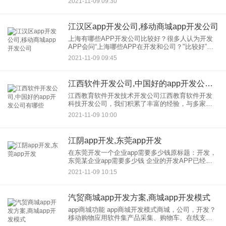
2021-11-09 09:30
意，很有可能你会选择那些不靠谱的外包和公司来
给你添麻烦。当企业选择公
江汉区app开发公司,移动商城app开发公司
上海有哪些APP开发公司比较好？很多人认为开发
APP会问“上海哪些APP在开发和公司？"比较好”或
者“如何选择APP外包公司？"我们不能怪用户问这样
2021-11-09 09:45
的问题，因为开发和公司，特别是上海有很多
APP，外包
江西软件开发公司,中国好的app开发公司有哪些
江西教育软件开发技术开发公司江西教育软件开发
科技开发公司，我们积累了丰富的经验，与多家高
校、机构和企业，形成了紧密的战略合作伙伴，为
2021-11-09 10:00
客户提供了优质的技术支持，包括广东轻工职业技
术学院、樊登读书俱乐部、
江阴app开发,东莞app开发
在东莞开发一个企业app需要多少钱原标题：开发，
东莞某企业app需要多少钱 企业的开发APP已经成
为常态，而开发APP只需要几千元到几十万不等的
2021-11-09 10:15
费用。然而，一些企业要求开发是一个满足需求和
满足公众
汽贸商城app开发方案,商城app开发模式
app商城功能 app商城开发模式商城，公司，开发？
移动购物应用软件集产品采集、购物车、在线支
付、物流查看、订单管理、销售报告、折扣积分于