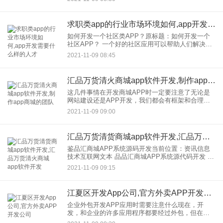
的。 2.创建简历：用户可以通过招聘APP直接在线
创建电子简
求职类app的行业市场环境如何,app开发需要什么样的人才
如何开发一个社区类APP？原标题：如何开发一个
社区APP？ 一个好的社区应用可以帮助人们解决生
活和精神上的问题。如今，移动互联网的快速发展
2021-11-09 08:45
给社区应用带来了机遇。人们可以通过社区app了解
热门的资讯
汇品万货清火商城app软件开发,制作app商城的团队
这几件事情在开发商城APP时一定要注意了无论是
网站建设还是APP开发，我们都会有框架和合理的
设计，让用户有全新的体验，留下深刻的印象。我
2021-11-09 09:00
们来看看吧！ 必须有一个标准产品选项 在产品选项
的
汇品万货清货商城app软件开发,汇品万货清火商城app软件开发
鉴品汇商城APP系统源码开发当前位置：资讯信息
技术互联网文本 品品汇商城APP系统源代码开发 分
享给： 发布时间：2021年9月3日。浏览量：11 核心
2021-11-09 09:15
提示：品鉴交流系统搜索(林
江夏区开发App公司,官方外卖APP开发公司
企业外包开发APP应用时需要注意什么现在，开
发，和企业的许多应用程序都要经过外包，但在外
包，市场上有许多种公司应用程序。如果企业不注