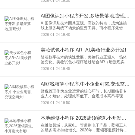
2026-01-24 19:30
越。进入2026年，一款高效的AI智能推荐小程序，
已从竞争优
AI图像识别小程序开发,多场景落地,变现快!
AI图像识别技术因其直观、高效的特点，成为连接
线上服务与线下场景的重要工具。而小程序凭借其
无需下载、即用即走的轻量化体验，成为承载AI图
2026-01-24 19:40
像识别应用的理想平台。AI图像识别小程序开发，
正以其强大的技术整
美妆试色小程序,AR+AI,美妆行业必开发!
随着数字技术的快速发展，美妆行业正迎来一场体
验变化。美妆试色小程序通过结合AR（增强现实）
与AI（人工智能）技术，为消费者打造即时、个性
2026-01-24 19:45
化的虚拟试妆体验，成为行业数字化转型中的重要
工具。
AI财税核算小程序,中小企业刚需,变现空间大!
财税管理作为企业运营的核心环节，长期面临着专
业人才短缺、处理效率低下、合规成本高昂等现实
挑战。传统的人工处理或单机软件已难以满足高
2026-01-24 19:50
效、精准、合规的现代化需求。在此背景下，AI财
税核算小程序应运而生，正
本地维修小程序,2026蓝领赛道,小开发大市场!
在维修领域，从家电、管道到电子产品，蓝领工人
的服务需求持续增长。2026年，蓝领赛道预计将成
为创业和投资的热点，而本地维修小程序作为连接