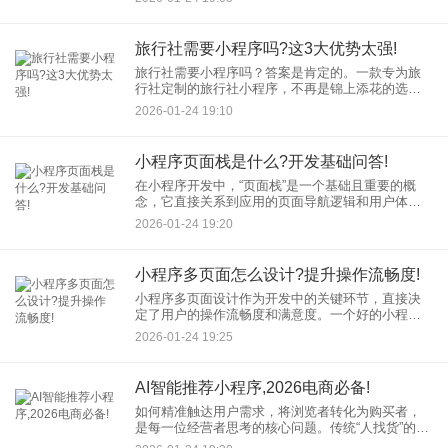
人望而却步。但现在，这一切正在改变——通过一
款便捷的小程序，普通用户
旅行社需要小程序吗?这3大优势太强!
旅行社需要小程序吗？答案是肯定的。一款专为旅
行社定制的旅行社小程序，不再是锦上添花的选
项，而是提升竞争力、实现高效运营的重要工具。
2026-01-24 19:10
它究竟能带来哪些变革？以下三大优势不容忽视。
优势
小程序页面栈是什么?开发基础问答!
在小程序开发中，“页面栈”是一个基础且重要的概
念，它直接关系到应用的页面导航逻辑和用户体
验。理解页面栈的工作机制，是每一位小程序开发
2026-01-24 19:20
者迈向熟练的必经之路。本文将采用问答形式，清
晰解析这一核心概念。
小程序多页面怎么设计?提升操作流畅度!
小程序多页面设计作为开发中的关键环节，直接决
定了用户的操作流畅度和满意度。一个好的小程序
多页面设计不仅能引导用户高效完成任务，还能减
2026-01-24 19:25
少流失率。本文将深入探讨小程序多页面设计的原
则与技巧，帮助开发者优化
AI智能推荐小程序,2026电商必备!
如何精准触达用户需求，将浏览者转化为购买者，
是每一位经营者思考的核心问题。传统“人找货”的搜
索模式，正逐渐被“货找人”的智能推荐所补充甚至超