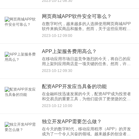
2023-10-12 08:30
能，从社交媒体分享到支付处理，以及地图导航等
等。本文将介绍一些常见的
网页商城APP软件安全可靠么？
在数字时代，越来越多的人选择使用网页商城APP
软件来购买商品和服务。然而，关于这些应用程序
的安全性和可靠性问题一直备受关注。本文将深入
2023-10-12 09:00
探讨网页商城APP软件的安全性和可靠性，以及用
户应该注意的事项。
APP上架服务费用高么？
在移动应用市场日益竞争激烈的今天，将自己的应
用上架到应用商店是一项关键的任务。然而，许多
开发者关心的问题之一是：APP上架服务费用高
2023-10-12 09:30
吗？本文将探讨APP上架的一般费用情况以及与费
用相关的因素。
配资APP开发应当具备的功能
在金融科技迅速发展的今天，配资APP成为投资者
和交易员的重要工具，为他们提供了更便捷的交易
和资金管理方式。在配资APP的开发过程中，一系
2023-10-12 10:00
列关键的功能将直接影响用户体验和应用的市场竞
争力。本文将介绍配资
独立开发APP需要怎么做？
在今天的数字时代，移动应用程序（APP）的开发
成为了一个令人兴奋的领域。越来越多的创业者和
独立开发者希望通过创建自己的APP来实现创意和