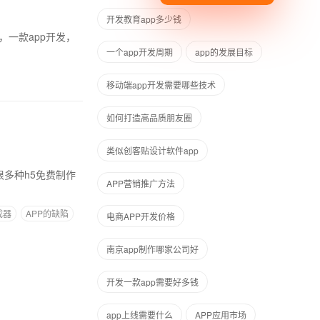
开发教育app多少钱
，一款app开发，
一个app开发周期
app的发展目标
移动端app开发需要哪些技术
如何打造高品质朋友圈
类似创客贴设计软件app
很多种h5免费制作
APP营销推广方法
成器
APP的缺陷
电商APP开发价格
南京app制作哪家公司好
开发一款app需要好多钱
app上线需要什么
APP应用市场