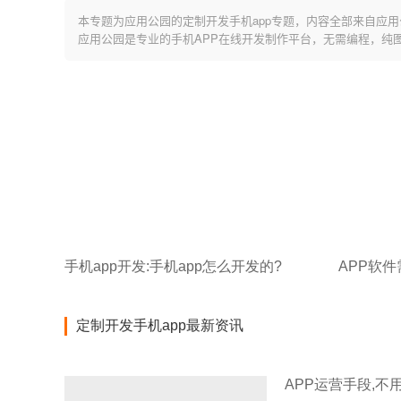
本专题为应用公园的定制开发手机app专题，内容全部来自应用
应用公园是专业的手机APP在线开发制作平台，无需编程，纯
手机app开发:手机app怎么开发的?
定制开发手机app最新资讯
APP运营手段,不