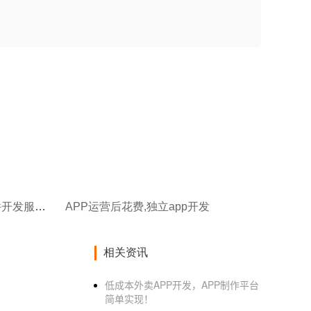
APP运营及使用情况,APP软件开发服务器
APP运营后花费,独立app开发
相关资讯
低成本外卖APP开发，APP制作平台
简单实现！