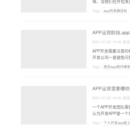
得，当他们在外包发
Tags:
app的发展目标
APP营销推广方法
APP运营阶段,a
2021-07-29 13:45
来
APP开发需要注意
开发公司一是避免可
Tags:
南京app制作哪
为什么要推广物业APP
APP运营需要哪些
2021-07-29 14:00
来
一个APP开发团队
认为开发APP是一
Tags:
个人开发app能
淘宝客网站app制作