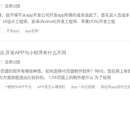
自于
应用公园
算，就不得不从app开发公司开发app所需的成本说起了。首先说人员成本
I设计工程师、安卓(Android)开发工程师、苹果(IOS)开发工程
算
开发app
app定制
点,开发APP与小程序有什么不同
自于
应用公园
5页面的软件有哪些种类，如何选择h5页面制作软件？叫h5。现在网上有
软件，比较几个不同的方面就能选出比较好的。 1.h5页面上的制作是什么 为了给用
一健制作APP平台
APP是怎么赚钱的
App一站式搭建
网址转app制作生