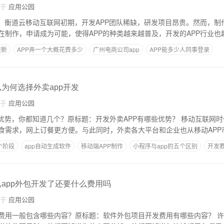
自于
应用公园
器：衡道云移动互联网初期，开发APP团队稀缺，研发项目昂贵。然而，制作
在制作，申请成为可能，使得APP的种类越来越普及，开发的APP行业也
更新
APP弄一个大概花费多少
广州电商公司app
APP能多少人同事登录
公司
开发一个app平台费用是多少
,为何选择外卖app开发
自于
应用公园
都知道几个？原标题：开发外卖APP有哪些优势？ 移动互联网时代，外卖开发APP
食需求，网上订餐更方便。与此同时，外卖各大平台和企业也从移动APP
个阶段
app自动生成软件
移动端APP制作
小程序与app的五个区别
开发教
,app外包开发了还要什么费用吗
自于
应用公园
一般包含哪些内容？原标题：软件外包项目开发费用有哪些内容？ 许多企业人经常觉