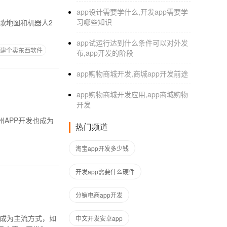
app设计需要学什么,开发app需要学
习哪些知识
app试运行达到什么条件可以对外发
建个卖东西软件
布,app开发的阶段
app购物商城开发,商城app开发前途
app购物商城开发应用,app商城购物
开发
热门频道
淘宝app开发多少钱
开发app需要什么硬件
分销电商app开发
经成为主流方式，如
中文开发安卓app