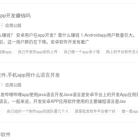
,app开发赚钱吗
自于
应用公园
pp用户数量巨大。 安卓是用户数量多
前，这一用户群仍在下降。安卓软件开发有着广
类app
自己开发的app如何上传
自己做一个app多少钱
网上的平台软件怎
iosapp在线生成
程软件,手机app用什么语言开发
自于
应用公园
发哔哩哔哩app使用java语言开发Java语言是安卓平台上的开发App应用
语言。一般来说，开发安卓APP应用软件使用的主要编程语言是Jav
件
自己组织一个制作app的团队要几个人
蔬菜批发软件平台哪个好
做一套ap
些
制作一个完整的app需要些什么
译软件