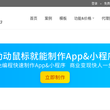
登录
●
免费
首页
案例
模板
功能&价格
代理
3