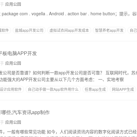
自于
应用公园
ar . home button；提示，谷歌地图和机器人2
城软件
盐城app开发公司
虚拟试衣间app开发成本
智慧养老app开发
自己
例,平板电脑APP开发
自于
应用公园
否靠谱？如何判断一款app开发公司是否可靠？ 互联网时代，苏州APP开发也成为
主流。如何正确选择功能强大的APP开发公司主要从以下几个方面考虑： 一、实地考察
设计应用软件
自己动手做一款App软件用什么
任意app生成
网站APP生成
件有哪些,汽车资讯app制作
自于
应用公园
软件，一般有哪些常见功能 如今，人们阅读资讯内容的数字化阅读方式已