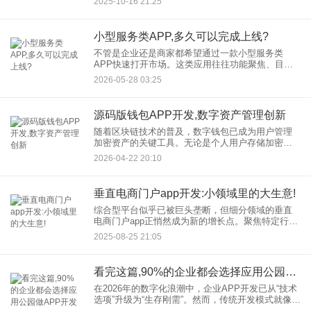
2025-10-16 21:25
是初创企业快速验证市场需求，还是传统企业数字
化转型，这
小型服务类APP,多久可以完成上线?
不管是企业还是商家都希望通过一款小型服务类
APP快速打开市场。这类应用往往功能聚焦、目标
明确，比如上门保洁、家电维修、同城速递、社区
2026-05-28 03:25
团购等。大家最关心的问题通常是：从想法到上
架，究竟需要多长时间？要回
源码版钱包APP开发,数字资产管理创新
随着区块链技术的普及，数字钱包已成为用户管理
加密资产的关键工具。无论是个人用户存储加密货
币，还是企业构建去中心化应用（DApp），安全易
2026-04-22 20:10
用的钱包APP都是关键工具。而源码版钱包APP开
发因其灵活性、可
垂直电商门户app开发:小领域里的大生意!
综合型平台似乎已被巨头垄断，但细分领域的垂直
电商门户app正悄然成为新的增长点。聚焦特定行
业、精准服务目标用户群体的垂直电商门户app开
2025-08-25 21:05
发，不仅为企业打开了新的市场空间，也为消费者
提供了更专业、更便捷
看完这篇,90%的企业都会选择应用公园做APP开发
在2026年的数字化浪潮中，企业APP开发已从“技术
选项”升级为“生存刚需”。然而，传统开发模式就像一
座难以跨越的大山，高成本、长周期、技术门槛高