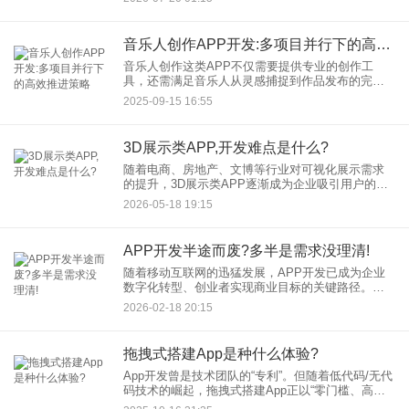
中“需求错位”和“功能冗余”是主要原因。
MVP（MinimumV
音乐人创作APP开发:多项目并行下的高效推进策略
音乐人创作这类APP不仅需要提供专业的创作工
具，还需满足音乐人从灵感捕捉到作品发布的完整
需求。然而，当企业同时推进多个音乐人创作APP
2025-09-15 16:55
开发项目时，如何确保资源合理分配、进度有序可
控，成为项目成功的关键
3D展示类APP,开发难点是什么?
随着电商、房地产、文博等行业对可视化展示需求
的提升，3D展示类APP逐渐成为企业吸引用户的重
要工具。然而，开发一款体验流畅、画面清晰的3D
2026-05-18 19:15
展示类APP并非易事。本文将梳理展示类APP开发
中常见的技术难
APP开发半途而废?多半是需求没理清!
随着移动互联网的迅猛发展，APP开发已成为企业
数字化转型、创业者实现商业目标的关键路径。然
而，许多项目在推进过程中却因种种原因遭遇失
2026-02-18 20:15
败，其中最常见且关键的因素便是需求设计不清
晰。据行业数据显示，超过6
拖拽式搭建App是种什么体验?
App开发曾是技术团队的“专利”。但随着低代码/无代
码技术的崛起，拖拽式搭建App正以“零门槛、高效
率”的特点，重新定义移动端应用的开发模式。无论