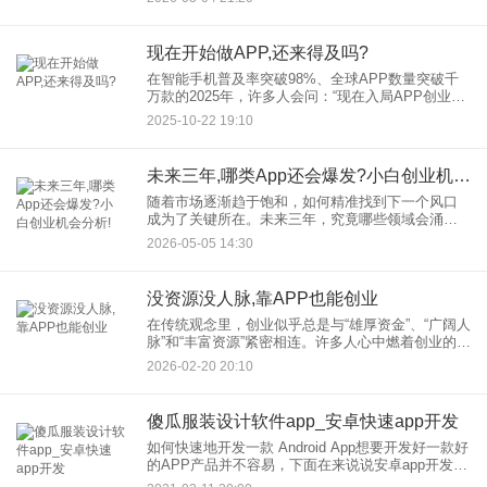
有运营人员负责推广。 然而，随着技术工具的平民
化和
现在开始做APP,还来得及吗?
在智能手机普及率突破98%、全球APP数量突破千
万款的2025年，许多人会问：“现在入局APP创业是
否为时已晚？”答案是否定的。尽管市场竞争激烈，
2025-10-22 19:10
但技术革新、用户需求升级与政策红利正为APP创
业者打开
未来三年,哪类App还会爆发?小白创业机会分析!
随着市场逐渐趋于饱和，如何精准找到下一个风口
成为了关键所在。未来三年，究竟哪些领域会涌现
出全新的App创业机会？小白创业者又该如何精准切
2026-05-05 14:30
入呢？本文将为你进行深度剖析。 一、健康管理
没资源没人脉,靠APP也能创业
在传统观念里，创业似乎总是与“雄厚资金”、“广阔人
脉”和“丰富资源”紧密相连。许多人心中燃着创业的火
焰，却因为觉得自己没资源没人脉，而一次次地将
2026-02-20 20:10
梦想搁浅。难道，白手起家真的如此遥不可及吗？
傻瓜服装设计软件app_安卓快速app开发
如何快速地开发一款 Android App想要开发好一款好
的APP产品并不容易，下面在来说说安卓app开发过
程中需要注意的问题：1、安卓app开发有自己规范