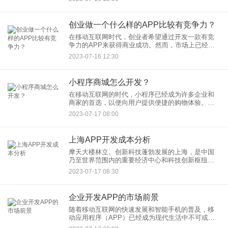
文将从不同方面探讨做一个商城APP一般需要的时
间，并帮助读者了解相
创业做一个什么样的APP比较有竞争力？
在移动互联网时代，创业者希望通过开发一款有竞
争力的APP来获得商业成功。然而，市场上已经存
在大量的APP，要想脱颖而出并具备竞争力并不容
2023-07-16 12:30
易。本文将探讨创业者应该开发什么样的APP才能
更具竞争力，并提供
小程序商城怎么开发？
在移动互联网的时代，小程序已经成为许多企业和
商家的首选，以便向用户提供便捷的购物体验。小
程序商城的开发对于那些希望在移动端进行商品销
2023-07-17 08:00
售的商家来说尤为重要。本文将向您介绍小程序商
城的开发过程，帮助您了解
上海APP开发成本分析
摩天大楼林立、创新科技蓬勃发展的上海，是中国
乃至世界范围内的重要经济中心和科技创新枢纽。
在这个充满机遇的城市，越来越多的企业和创业者
2023-07-17 08:30
意识到开发一款高质量的移动应用程序（APP）对
于商业成功的重要性。然
企业开发APP的市场前景
随着移动互联网的快速发展和智能手机的普及，移
动应用程序（APP）已经成为现代生活中不可或缺
的一部分。对于企业而言，开发自己的企业APP不