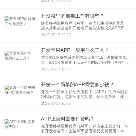
2023-07-17 09:00
仅可以提升用户体验，还有助于拓展市场、增加品
牌曝光度，因此企业开
开发APP的前期工作有哪些？
随着移动应用程序（APP）在当代生活中的普及，
越来越多的企业和开发者开始关注和投入APP开
发。然而，在正式进入开发阶段之前，有一些重要
2023-07-17 09:30
的前期工作需要进行。本文将介绍开发APP的前期
工作，帮助您了解在开
开发苹果APP一般用什么工具？
苹果的iOS操作系统在移动设备市场上占据重要地
位，因此开发适用于iOS平台的应用程序（APP）成
为许多开发者和企业的重要任务。在开发苹果APP
2023-07-17 10:00
时，使用适当的工具可以提高开发效率和质量。本
文将介绍一些常
开发一个简单的APP需要多少钱？
开发一个简单的移动应用程序（APP）的成本因多
种因素而异，包括应用的功能、设计复杂性、开发
团队的经验和所在地区的费用水平等。因此，很难
2023-07-17 10:30
给出一个确定的数字。然而，本文将介绍一些影响
开发简单APP成本的主
APP上架时需要付费吗？
在开发移动应用程序（APP）并准备上架之前，许
多开发者会问：上架APP是否需要支付费用？本文
将对APP上架是否需要付费进行解析，并介绍一些