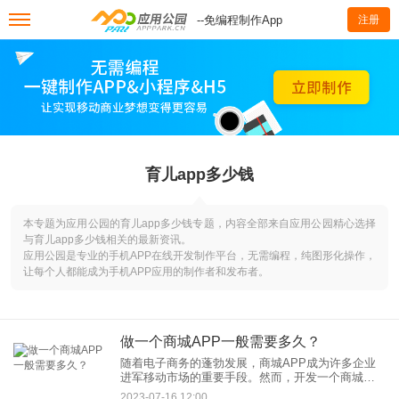
--免编程制作App
注册
育儿app多少钱
本专题为应用公园的育儿app多少钱专题，内容全部来自应用公园精心选择
与育儿app多少钱相关的最新资讯。
应用公园是专业的手机APP在线开发制作平台，无需编程，纯图形化操作，
让每个人都能成为手机APP应用的制作者和发布者。
做一个商城APP一般需要多久？
随着电子商务的蓬勃发展，商城APP成为许多企业
进军移动市场的重要手段。然而，开发一个商城
APP需要的时间因项目复杂性和开发资源而异。本
2023-07-16 12:00