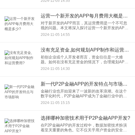
2024-11-05 14:55
商品销售收入‌ 商品销售收入是电商
运营一个新开发的APP每月费用大概是多少?
对于新开发的APP而言，其运营费用是一个不可忽
视的问题。本文将深入探讨运营一个新开发的APP
每月可能产生的费用，并分析这些费用的构成和影
2024-11-05 14:55
响因素，以期为开发者提供有价值的参考。
没有充足资金,如何规划APP制作和运营费用?
初创企业或个人开发者而言，资金往往是一大难
题。如何在没有充足资金的情况下，合理规划APP
制作和运营费用，成为了一个亟待解决的问题。本
2024-11-05 14:30
文将从多个角度探讨这一问题，并提出一些实用的
建议。
新一代P2P金融APP的开发特点与市场影响
金融行业也开始迎来了一波新的改革浪潮。在这个
数字化时代，P2P金融APP成为了金融行业中的一
匹黑马，不仅拥有出色的市场表现，也给用户带来
2024-11-05 15:15
了诸多便利。那么，新一代P2P金融APP究竟有哪
些开发特点，又对
选择哪种加密技术用于P2P金融APP开发?
在P2P金融APP的开发过程中，数据加密技术扮演
着至关重要的角色。它不仅关乎用户资金的安全，
还直接影响到平台的信誉和用户的信任度。因此，