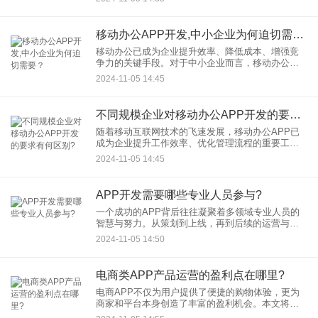
可用性、可扩展性和安全性。本文将从技术选型、
架构设计、数据库规划
移动办公APP开发,中小企业为何迫切需要？‌
移动办公已成为企业提升效率、降低成本、增强竞
争力的关键手段。对于中小企业而言，移动办公
APP开发与应用更是迫在眉睫。本文将深入探讨中
2024-11-05 14:45
小企业为何迫切需要移动办公APP，以及这一趋势
如何助力它们在激烈的市
不同规模企业对移动办公APP开发的要求有何区别?
随着移动互联网技术的飞速发展，移动办公APP已
成为企业提升工作效率、优化管理流程的重要工
具。然而，不同规模的企业在移动办公APP开发需
2024-11-05 14:45
求上存在着显著的差异。本文将从跨国集团、大型
国企/事业单位、中小型
APP开发需要哪些专业人员参与?
一个成功的APP背后往往凝聚着多领域专业人员的
智慧与努力。从策划到上线，再到后续的运营与维
护，APP开发的全生命周期都需要不同角色的专业
2024-11-05 14:50
人员紧密协作。本文将详细介绍APP开发过程中不
可或缺的专业人员及
电商类APP产品运营的盈利点在哪里?
电商APP不仅为用户提供了便捷的购物体验，更为
商家和平台本身创造了丰富的盈利机会。本文将从
多个维度探讨电商类APP产品运营的盈利点。 ‌ 一、