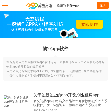
--免编程制作App
注册
物业app软件
本专题为应用公园的物业app软件专题，内容全部来自应用公园精心选择与
物业app软件相关的最新资讯。
应用公园是专业的手机APP在线开发制作平台，无需编程，纯图形化操作，
让每个人都能成为手机APP应用的制作者和发布者。
关于创新创业的app开发,创业租房app
名义初品app开发 名义初品软件开发标称初始产品系
统软件开发，林范迪安，标称初始产品系统开发，
标称初始产品软件开发，标称初始产品app开发，标
2021-09-11 02:30